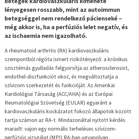
betegek kardiovaszkuláris kimenete
lényegesen rosszabb, mint az autoimmun
betegséggel nem rendelkező pácienseké –
még akkor is, ha a perfúziós lelet negatív, és
az ischaemia nem igazolható.
A rheumatoid arthritis (RA) kardiovaszkuláris
szempontból régóta ismert rizikótényező: a krónikus
szisztémás gyulladás felgyorsítja az atherosclerosist,
endothel-diszfunkciót okoz, és megváltoztatja a
szívizom szerkezetét és funkcióját. Az Amerikai
Kardiológiai Társaság (ACC/AHA) és az Európai
Reumatológiai Szövetség (EULAR) egyaránt a
kardiovaszkuláris kockázatot fokozó állapotok között
tartja számon az RA-t. Mindazonáltal nyitott kérdés
maradt: vajon egy normális terheléses szívizom-
perfúziós vizsgálat (MPI) RA-ban ugyanolyan