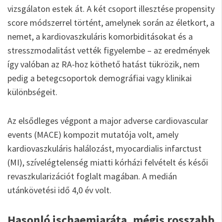
vizsgálaton estek át. A két csoport illesztése propensity
score módszerrel történt, amelynek során az életkort, a
nemet, a kardiovaszkuláris komorbiditásokat és a
stresszmodalitást vették figyelembe – az eredmények
így valóban az RA-hoz köthető hatást tükrözik, nem
pedig a betegcsoportok demográfiai vagy klinikai
különbségeit.
Az elsődleges végpont a major adverse cardiovascular
events (MACE) kompozit mutatója volt, amely
kardiovaszkuláris halálozást, myocardialis infarctust
(MI), szívelégtelenség miatti kórházi felvételt és késői
revaszkularizációt foglalt magában. A medián
utánkövetési idő 4,0 év volt.
Hasonló ischaemiaráta, mégis rosszabb