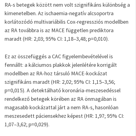
RA-s betegek között nem volt szignifikáns különbség a
kimenetelben. Az ischaemia-negatív alcsoportra
korlátozódó multivariábilis Cox-regressziós modellben
az RA továbbra is az MACE független prediktora
maradt (HR: 2,03; 95% CI: 1,18–3,48; p=0,010).
Ez az összefüggés a CAC figyelembevételével is
fennállt: a kálciumos plakkok jelenlétére korrigált
modellben az RA-hoz társuló MACE-kockázat
szignifikáns maradt (HR: 2,02; 95% CI: 1,15–3,56;
p=0,015). A detektálható koronária-meszesedéssel
rendelkező betegek körében az RA önmagában is
magasabb kockázattal járt a nem RA-s, hasonlóan
meszesedett páciensekhez képest (HR: 1,97; 95% CI:
1,07–3,62; p=0,029).