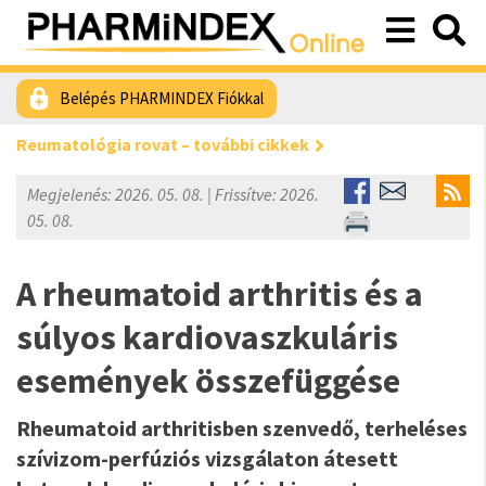
Belépés PHARMINDEX Fiókkal
Reumatológia rovat – további cikkek
Megjelenés: 2026. 05. 08. | Frissítve: 2026.
05. 08.
A rheumatoid arthritis és a
súlyos kardiovaszkuláris
események összefüggése
Rheumatoid arthritisben szenvedő, terheléses
szívizom-perfúziós vizsgálaton átesett