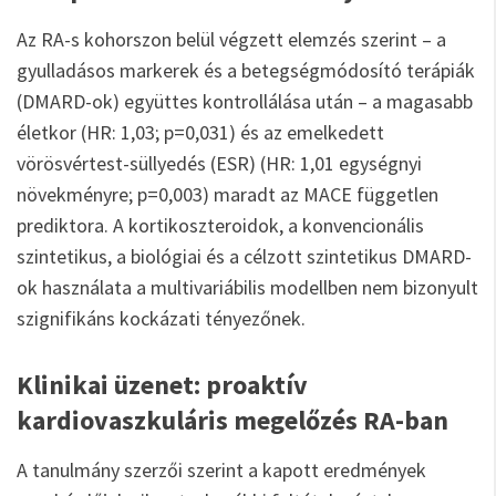
Az RA-s kohorszon belül végzett elemzés szerint – a
gyulladásos markerek és a betegségmódosító terápiák
(DMARD-ok) együttes kontrollálása után – a magasabb
életkor (HR: 1,03; p=0,031) és az emelkedett
vörösvértest-süllyedés (ESR) (HR: 1,01 egységnyi
növekményre; p=0,003) maradt az MACE független
prediktora. A kortikoszteroidok, a konvencionális
szintetikus, a biológiai és a célzott szintetikus DMARD-
ok használata a multivariábilis modellben nem bizonyult
szignifikáns kockázati tényezőnek.
Klinikai üzenet: proaktív
kardiovaszkuláris megelőzés RA-ban
A tanulmány szerzői szerint a kapott eredmények