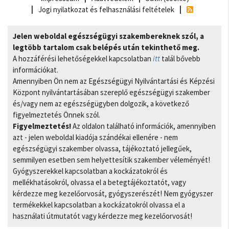
Jogi nyilatkozat és felhasználási feltételek
Jelen weboldal egészségügyi szakembereknek szól, a
legtöbb tartalom csak belépés után tekinthető meg.
A hozzáférési lehetőségekkel kapcsolatban
itt
talál bővebb
információkat.
Amennyiben Ön nem az Egészségügyi Nyilvántartási és Képzési
Központ nyilvántartásában szereplő egészségügyi szakember
és/vagy nem az egészségügyben dolgozik, a következő
figyelmeztetés Önnek szól.
Figyelmeztetés!
Az oldalon található információk, amennyiben
azt - jelen weboldal kiadója szándékai ellenére - nem
egészségügyi szakember olvassa, tájékoztató jellegűek,
semmilyen esetben sem helyettesítik szakember véleményét!
Gyógyszerekkel kapcsolatban a kockázatokról és
mellékhatásokról, olvassa el a betegtájékoztatót, vagy
kérdezze meg kezelőorvosát, gyógyszerészét! Nem gyógyszer
termékekkel kapcsolatban a kockázatokról olvassa el a
használati útmutatót vagy kérdezze meg kezelőorvosát!