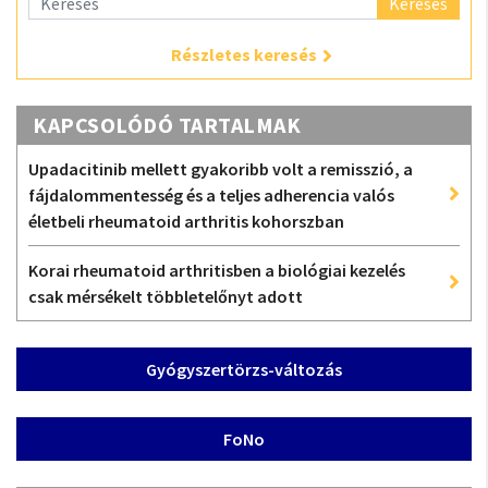
Keresés
Részletes keresés
KAPCSOLÓDÓ TARTALMAK
Upadacitinib mellett gyakoribb volt a remisszió, a
fájdalommentesség és a teljes adherencia valós
életbeli rheumatoid arthritis kohorszban
Korai rheumatoid arthritisben a biológiai kezelés
csak mérsékelt többletelőnyt adott
Gyógyszertörzs-változás
FoNo