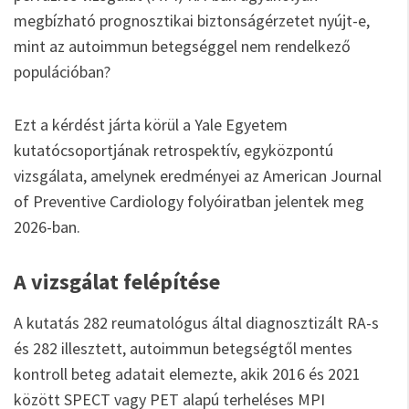
megbízható prognosztikai biztonságérzetet nyújt-e,
mint az autoimmun betegséggel nem rendelkező
populációban?
Ezt a kérdést járta körül a Yale Egyetem
kutatócsoportjának retrospektív, egyközpontú
vizsgálata, amelynek eredményei az American Journal
of Preventive Cardiology folyóiratban jelentek meg
2026-ban.
A vizsgálat felépítése
A kutatás 282 reumatológus által diagnosztizált RA-s
és 282 illesztett, autoimmun betegségtől mentes
kontroll beteg adatait elemezte, akik 2016 és 2021
között SPECT vagy PET alapú terheléses MPI