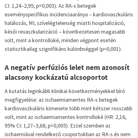
CI: 1,24–2,95; p=0,003). Az RA-s betegek
eseményspecifikus incidenciaaránya – kardiovaszkuláris
halálozás, MI, szívelégtelenség miatti hospitalizáció,
késői revaszkularizáció – következetesen magasabb
volt, mint a kontrolloké, minden végpont esetén
statisztikailag szignifikáns különbséggel (p<0,001).
A negatív perfúziós lelet nem azonosít
alacsony kockázatú alcsoportot
A kutatás leginkább klinikai következményekkel bíró
megfigyelése: az ischaemiamentes RA-s betegek
kardiovaszkuláris kimenete több mint kétszer rosszabb
volt, mint az ischaemiamentes kontrolloké (HR: 2,16;
95% CI: 1,27–3,68; p=0,005). Ezzel szemben az
ischaemiával rendelkező csoportokban az RA-s és nem