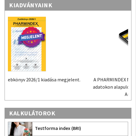
KIADVÁNYAINK
A PHARMINDEX Mobil alkalmazás a PHARMINDEX
adatokon alapuló gyógyszer-információs tudástár
Androidra és iOS-re.
KALKULÁTOROK
Testforma index (BRI)