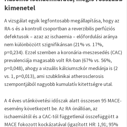
kimenetel
A vizsgálat egyik legfontosabb megállapítása, hogy az
RA-s és a kontroll csoportban a reverzibilis perfúziós
defektusok – azaz az ischaemia – előfordulási aránya
nem különbözött szignifikánsan (21% vs. 17%,
p=0,234). Ezzel szemben a koronária-meszesedés (CAC)
prevalenciája magasabb volt RA-ban (67% vs. 56%,
p=0,048), ahogy a vizuális kálciumszkór mediánja is (2
vs. 1, p=0,013), ami szubklinikai atherosclerosis
szempontjából nagyobb kumulatív kitettségre utal.
A 4 éves utánkövetési időszak alatt összesen 95 MACE-
esemény következett be. Az RA önállóan, az
ischaemiától és a CAC-tól függetlenül összefüggött a
MACE fokozott kockázatával (igazított HR: 1,91; 95%