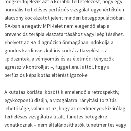
megkérdőjelezik azt a korábbi feltételezést, hogy egy
normális terheléses perfúziós vizsgálat egyenértékűen
alacsony kockázatot jelent minden betegpopulációban.
RA-ban a negatív MPI-lelet nem elegendő alap a
prevenciós terápia visszatartásához vagy leépítéséhez.
Ehelyett az RA diagnózisa önmagában indokolja a
gondos kardiovaszkuláris kockázatkezelést – a
lipidszintek, a vérnyomás és az életmódi tényezők
agresszív kontrollját –, függetlenül attól, hogy a
perfúziós képalkotás eltérést igazol-e.
A kutatás korlátai között kiemelendő a retrospektív,
egyközpontú dizájn, a vizsgálatra irányítási torzítás
lehetősége, valamint az, hogy az eredmények kizárólag
terheléses vizsgálatra utalt, tünetes betegekre
vonatkoznak – nem általánosíthatók tünetmentes vagy