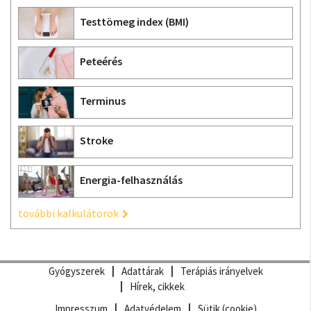
Testtömeg index (BMI)
Peteérés
Terminus
Stroke
Energia-felhasználás
további kalkulátorok
Gyógyszerek
Adattárak
Terápiás irányelvek
Hírek, cikkek
Impresszum
Adatvédelem
Sütik (cookie)