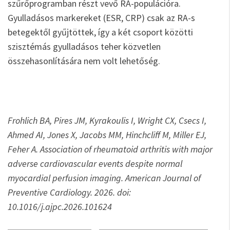
szűrőprogramban részt vevő RA-populációra.
Gyulladásos markereket (ESR, CRP) csak az RA-s
betegektől gyűjtöttek, így a két csoport közötti
szisztémás gyulladásos teher közvetlen
összehasonlítására nem volt lehetőség.
Frohlich BA, Pires JM, Kyrakoulis I, Wright CX, Csecs I,
Ahmed AI, Jones X, Jacobs MM, Hinchcliff M, Miller EJ,
Feher A. Association of rheumatoid arthritis with major
adverse cardiovascular events despite normal
myocardial perfusion imaging. American Journal of
Preventive Cardiology. 2026. doi:
10.1016/j.ajpc.2026.101624