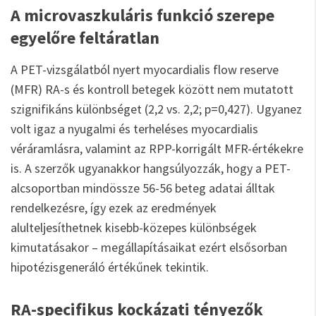
A microvaszkuláris funkció szerepe
egyelőre feltáratlan
A PET-vizsgálatból nyert myocardialis flow reserve
(MFR) RA-s és kontroll betegek között nem mutatott
szignifikáns különbséget (2,2 vs. 2,2; p=0,427). Ugyanez
volt igaz a nyugalmi és terheléses myocardialis
véráramlásra, valamint az RPP-korrigált MFR-értékekre
is. A szerzők ugyanakkor hangsúlyozzák, hogy a PET-
alcsoportban mindössze 56-56 beteg adatai álltak
rendelkezésre, így ezek az eredmények
alulteljesíthetnek kisebb-közepes különbségek
kimutatásakor – megállapításaikat ezért elsősorban
hipotézisgeneráló értékűnek tekintik.
RA-specifikus kockázati tényezők