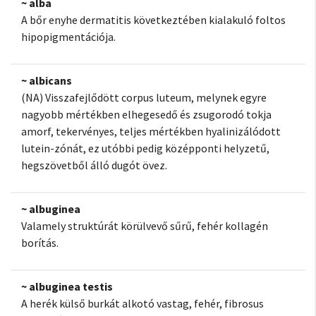
~ alba
A bőr enyhe dermatitis következtében kialakuló foltos
hipopigmentációja.
~ albicans
(NA) Visszafejlődött corpus luteum, melynek egyre
nagyobb mértékben elhegesedő és zsugorodó tokja
amorf, tekervényes, teljes mértékben hyalinizálódott
lutein-zónát, ez utóbbi pedig középponti helyzetű,
hegszövetből álló dugót övez.
~ albuginea
Valamely struktúrát körülvevő sűrű, fehér kollagén
borítás.
~ albuginea testis
A herék külső burkát alkotó vastag, fehér, fibrosus