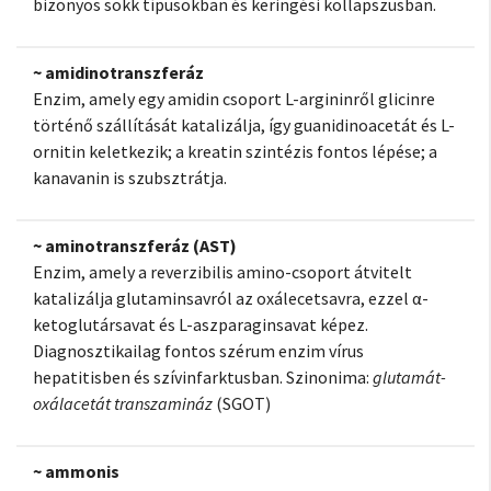
bizonyos sokk típusokban és keringési kollapszusban.
~ amidinotranszferáz
Enzim, amely egy amidin csoport L-argininről glicinre
történő szállítását katalizálja, így guanidinoacetát és L-
ornitin keletkezik; a kreatin szintézis fontos lépése; a
kanavanin is szubsztrátja.
~ aminotranszferáz (AST)
Enzim, amely a reverzibilis amino-csoport átvitelt
katalizálja glutaminsavról az oxálecetsavra, ezzel α-
ketoglutársavat és L-aszparaginsavat képez.
Diagnosztikailag fontos szérum enzim vírus
hepatitisben és szívinfarktusban. Szinonima:
glutamát-
oxálacetát transzamináz
(SGOT)
~ ammonis