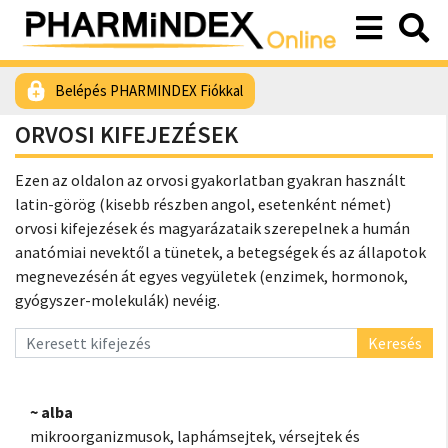
Belépés PHARMINDEX Fiókkal
ORVOSI KIFEJEZÉSEK
Ezen az oldalon az orvosi gyakorlatban gyakran használt
latin-görög (kisebb részben angol, esetenként német)
orvosi kifejezések és magyarázataik szerepelnek a humán
anatómiai nevektől a tünetek, a betegségek és az állapotok
megnevezésén át egyes vegyületek (enzimek, hormonok,
gyógyszer-molekulák) nevéig.
Keresés
~ alba
mikroorganizmusok, laphámsejtek, vérsejtek és