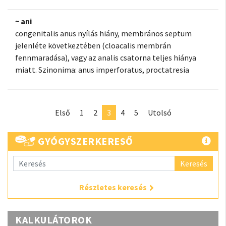
~ ani
congenitalis anus nyílás hiány, membrános septum
jelenléte következtében (cloacalis membrán
fennmaradása), vagy az analis csatorna teljes hiánya
miatt. Szinonima: anus imperforatus, proctatresia
Első
1
2
3
4
5
Utolsó
GYÓGYSZERKERESŐ
Keresés
Részletes keresés
KALKULÁTOROK