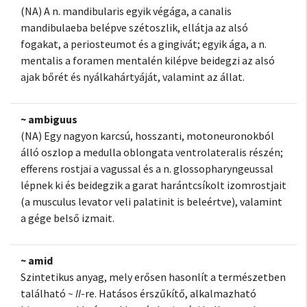
(NA) A n. mandibularis egyik végága, a canalis
mandibulaeba belépve szétoszlik, ellátja az alsó
fogakat, a periosteumot és a gingivát; egyik ága, a n.
mentalis a foramen mentalén kilépve beidegzi az alsó
ajak bőrét és nyálkahártyáját, valamint az állat.
~ ambiguus
(NA) Egy nagyon karcsú, hosszanti, motoneuronokból
álló oszlop a medulla oblongata ventrolateralis részén;
efferens rostjai a vagussal és a n. glossopharyngeussal
lépnek ki és beidegzik a garat harántcsíkolt izomrostjait
(a musculus levator veli palatinit is beleértve), valamint
a gége belső izmait.
~ amid
Szintetikus anyag, mely erősen hasonlít a természetben
található
~ II
-re. Hatásos érszűkítő, alkalmazható