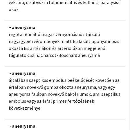
vektora, de átviszi a tularaemiát is és kullancs paralysist
okoz.
~ aneurysma
régóta fennálló magas vérnyomáshoz társuló
nagyagybeli vérömlenyek miatt kialakult lipohyalinosis
okozta kis artériákon és arteriolákon megjelenő
tágulatok Szin.: Charcot-Bouchard aneurysma
~ aneurysma
általában szeptikus embolus beékelődését követően az
érfalban növekvő gomba okozta aneurysma, vagy egy
aneurysma falában növekvő baktériumok, ami szeptikus
embolus vagy az érfal primer fertőzésének
következménye
~ aneurysma