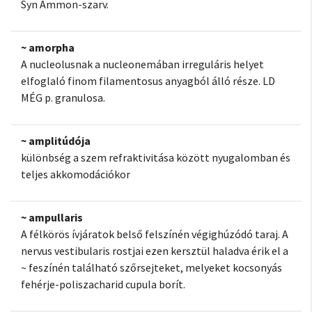
Syn Ammon-szarv.
~ amorpha
A nucleolusnak a nucleonemában irreguláris helyet
elfoglaló finom filamentosus anyagból álló része. LD
MÉG p. granulosa.
~ amplitúdója
különbség a szem refraktivitása között nyugalomban és
teljes akkomodációkor
~ ampullaris
A félkörös ívjáratok belső felszínén végighúzódó taraj. A
nervus vestibularis rostjai ezen kersztül haladva érik el a
~ feszínén található szőrsejteket, melyeket kocsonyás
fehérje-poliszacharid cupula borít.