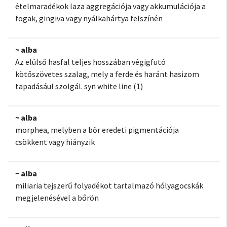
ételmaradékok laza aggregációja vagy akkumulációja a
fogak, gingiva vagy nyálkahártya felszínén
~ alba
Az elülső hasfal teljes hosszában végigfutó
kötőszövetes szalag, mely a ferde és haránt hasizom
tapadásául szolgál. syn white line (1)
~ alba
morphea, melyben a bőr eredeti pigmentációja
csökkent vagy hiányzik
~ alba
miliaria tejszerű folyadékot tartalmazó hólyagocskák
megjelenésével a bőrön