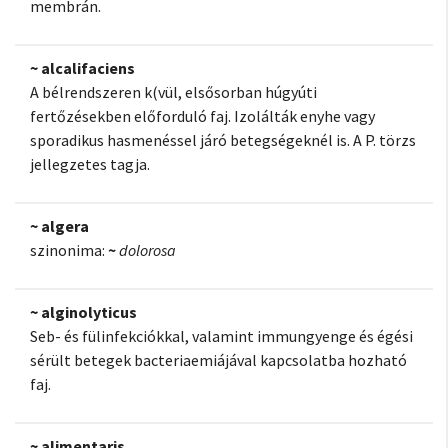
membrán.
~ alcalifaciens
A bélrendszeren k(vül, elsősorban húgyúti
fertőzésekben előforduló faj. Izolálták enyhe vagy
sporadikus hasmenéssel járó betegségeknél is. A P. törzs
jellegzetes tagja.
~ algera
szinonima:
~
dolorosa
~ alginolyticus
Seb- és fülinfekciókkal, valamint immungyenge és égési
sérült betegek bacteriaemiájával kapcsolatba hozható
faj.
~ alimentaris