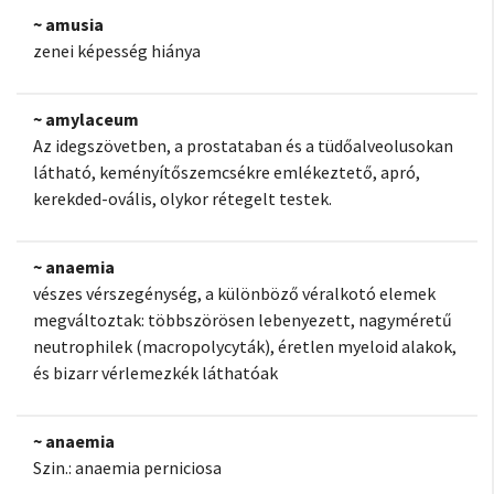
~ amusia
zenei képesség hiánya
~ amylaceum
Az idegszövetben, a prostataban és a tüdőalveolusokan
látható, keményítőszemcsékre emlékeztető, apró,
kerekded-ovális, olykor rétegelt testek.
~ anaemia
vészes vérszegénység, a különböző véralkotó elemek
megváltoztak: többszörösen lebenyezett, nagyméretű
neutrophilek (macropolycyták), éretlen myeloid alakok,
és bizarr vérlemezkék láthatóak
~ anaemia
Szin.: anaemia perniciosa