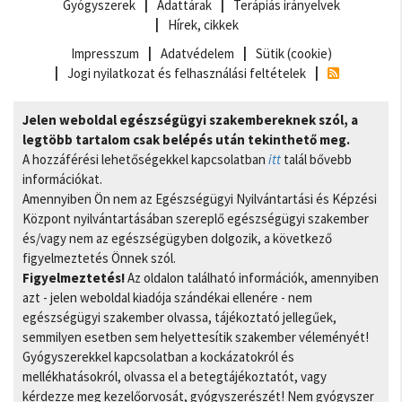
Gyógyszerek
Adattárak
Terápiás irányelvek
Hírek, cikkek
Impresszum
Adatvédelem
Sütik (cookie)
Jogi nyilatkozat és felhasználási feltételek
Jelen weboldal egészségügyi szakembereknek szól, a
legtöbb tartalom csak belépés után tekinthető meg.
A hozzáférési lehetőségekkel kapcsolatban
itt
talál bővebb
információkat.
Amennyiben Ön nem az Egészségügyi Nyilvántartási és Képzési
Központ nyilvántartásában szereplő egészségügyi szakember
és/vagy nem az egészségügyben dolgozik, a következő
figyelmeztetés Önnek szól.
Figyelmeztetés!
Az oldalon található információk, amennyiben
azt - jelen weboldal kiadója szándékai ellenére - nem
egészségügyi szakember olvassa, tájékoztató jellegűek,
semmilyen esetben sem helyettesítik szakember véleményét!
Gyógyszerekkel kapcsolatban a kockázatokról és
mellékhatásokról, olvassa el a betegtájékoztatót, vagy
kérdezze meg kezelőorvosát, gyógyszerészét! Nem gyógyszer