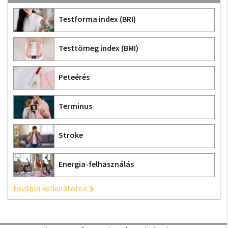
Testforma index (BRI)
Testtömeg index (BMI)
Peteérés
Terminus
Stroke
Energia-felhasználás
további kalkulátorok