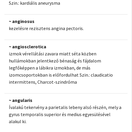
Szin.: kardiális aneurysma
~ anginosus
kezelésre rezisztens angina pectoris.
~ angiosclerotica
izmok vérellátási zavara miatt séta közben
hullámokban jelentkező bénaság és fájdalom
legfőképpen a lábikra izmokban, de más
izomcsoportokban is előfordulhat Szin.: claudicatio
intermittens, Charcot-szindróma
~ angularis
Ívalakú tekervény a parietalis lebeny alsó részén, mely a
gyrus temporalis superior és medius egyesülésével
alakul ki.