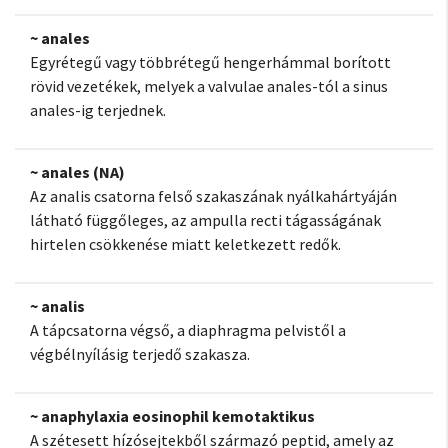
~ anales
Egyrétegű vagy többrétegű hengerhámmal borított
rövid vezetékek, melyek a valvulae anales-tól a sinus
anales-ig terjednek.
~ anales (NA)
Az analis csatorna felső szakaszának nyálkahártyáján
látható függőleges, az ampulla recti tágasságának
hirtelen csökkenése miatt keletkezett redők.
~ analis
A tápcsatorna végső, a diaphragma pelvistől a
végbélnyílásig terjedő szakasza.
~ anaphylaxia eosinophil kemotaktikus
A szétesett hízósejtekből származó peptid, amely az