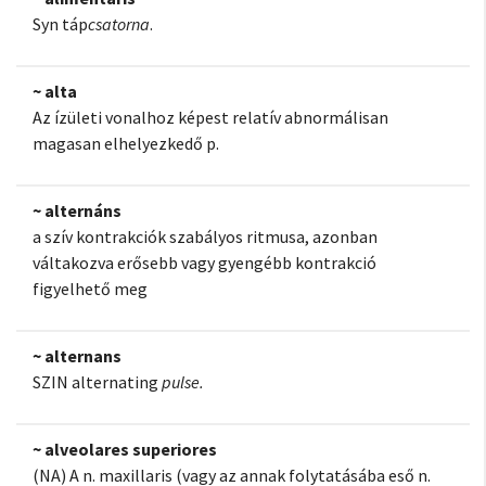
Syn táp
csatorna
.
~ alta
Az ízületi vonalhoz képest relatív abnormálisan
magasan elhelyezkedő p.
~ alternáns
a szív kontrakciók szabályos ritmusa, azonban
váltakozva erősebb vagy gyengébb kontrakció
figyelhető meg
~ alternans
SZIN alternating
pulse.
~ alveolares superiores
(NA) A n. maxillaris (vagy az annak folytatásába eső n.