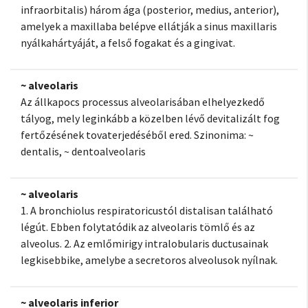
infraorbitalis) három ága (posterior, medius, anterior),
amelyek a maxillaba belépve ellátják a sinus maxillaris
nyálkahártyáját, a felső fogakat és a gingivat.
~ alveolaris
Az állkapocs processus alveolarisában elhelyezkedő
tályog, mely leginkább a közelben lévő devitalizált fog
fertőzésének tovaterjedéséből ered. Szinonima: ~
dentalis, ~ dentoalveolaris
~ alveolaris
1. A bronchiolus respiratoricustól distalisan található
légút. Ebben folytatódik az alveolaris tömlő és az
alveolus. 2. Az emlőmirigy intralobularis ductusainak
legkisebbike, amelybe a secretoros alveolusok nyílnak.
~ alveolaris inferior