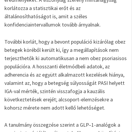
korlátozza a statisztikai erőt és az
általánosíthatóságot is, amit a széles
konfidenciaintervallumok tovább árnyalnak.
További korlát, hogy a bevont populáció kizárólag obez
betegek köréből került ki, így a megállapítások nem
terjeszthetők ki automatikusan a nem obez psoriasisos
populációra. A hosszanti életmódbeli adatok, az
adherencia és az együtt alkalmazott kezelések hiánya,
valamint az, hogy a betegség súlyosságát PASI helyett
IGA-val mérték, szintén visszafogja a kauzális
következtetések erejét; alcsoport-elemzésekre a
kohorsz mérete nem adott kellő lehetőséget.
A tanulmány összegzése szerint a GLP–1-analógok a