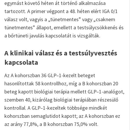
egymást követő héten át történő alkalmazása
tartozott. A primer végpont a 48. héten elért IGA 0/1
válasz volt, vagyis a „tünetmentes” vagy „csaknem
tünetmentes” állapot, emellett a testsúlycsökkenés és
a bőrtüneti javulás kapcsolatát is vizsgálták.
A klinikai válasz és a testsúlyvesztés
kapcsolata
Az A kohorszban 36 GLP–1-kezelt beteget
hasonlítottak 58 kontrollhoz, míg a B kohorszban 20
beteg kapott biológiai terápia mellett GLP–1-analógot,
szemben 40, kizárólag biológiai terápiában részesülő
kontrollal. A GLP–1-kezeltek többsége mindkét
kohorszban semaglutidot kapott; az A kohorszban ez
az arány 77,8%, a B kohorszban 75,0% volt.