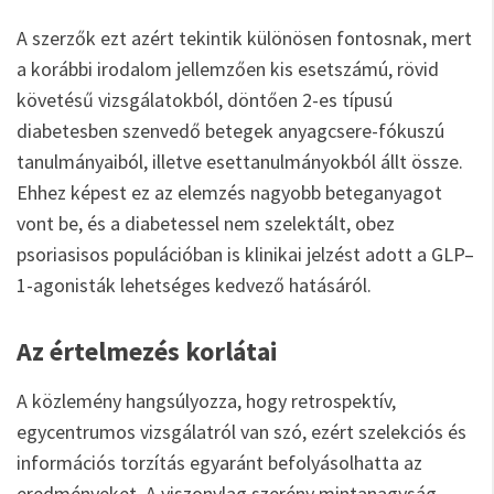
A szerzők ezt azért tekintik különösen fontosnak, mert
a korábbi irodalom jellemzően kis esetszámú, rövid
követésű vizsgálatokból, döntően 2-es típusú
diabetesben szenvedő betegek anyagcsere-fókuszú
tanulmányaiból, illetve esettanulmányokból állt össze.
Ehhez képest ez az elemzés nagyobb beteganyagot
vont be, és a diabetessel nem szelektált, obez
psoriasisos populációban is klinikai jelzést adott a GLP–
1-agonisták lehetséges kedvező hatásáról.
Az értelmezés korlátai
A közlemény hangsúlyozza, hogy retrospektív,
egycentrumos vizsgálatról van szó, ezért szelekciós és
információs torzítás egyaránt befolyásolhatta az
eredményeket. A viszonylag szerény mintanagyság