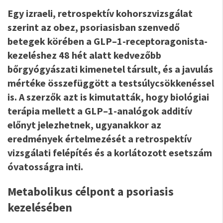
Egy izraeli, retrospektív kohorszvizsgálat
szerint az obez, psoriasisban szenvedő
betegek körében a GLP–1-receptoragonista-
kezeléshez 48 hét alatt kedvezőbb
bőrgyógyászati kimenetel társult, és a javulás
mértéke összefüggött a testsúlycsökkenéssel
is. A szerzők azt is kimutatták, hogy biológiai
terápia mellett a GLP–1-analógok additív
előnyt jelezhetnek, ugyanakkor az
eredmények értelmezését a retrospektív
vizsgálati felépítés és a korlátozott esetszám
óvatosságra inti.
Metabolikus célpont a psoriasis
kezelésében