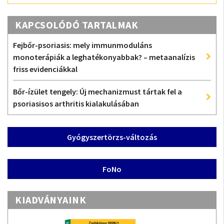
KAPCSOLÓDÓ TARTALMAK
Fejbőr-psoriasis: mely immunmoduláns
monoterápiák a leghatékonyabbak? – metaanalízis
friss evidenciákkal
Bőr-ízület tengely: Új mechanizmust tártak fel a
psoriasisos arthritis kialakulásában
Gyógyszertörzs-változás
FoNo
KIADVÁNYAINK