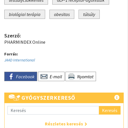
testsúlycsökkentés
GLP-1 receptor-agonisták
biológiai terápia
obesitas
túlsúly
Szerző:
PHARMINDEX Online
Forrás:
JAAD International
Facebook
E-mail
Nyomtat
GYÓGYSZERKERESŐ
Keresés
Részletes keresés