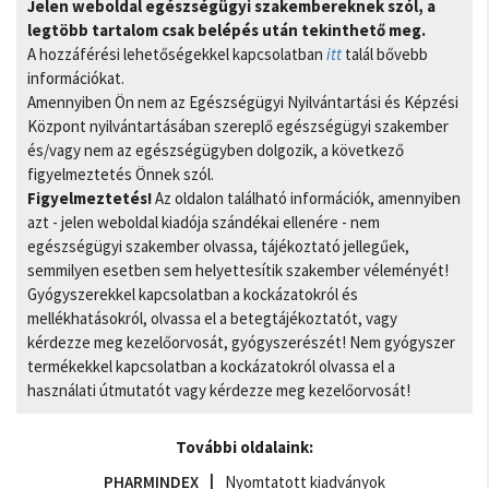
Jelen weboldal egészségügyi szakembereknek szól, a
legtöbb tartalom csak belépés után tekinthető meg.
A hozzáférési lehetőségekkel kapcsolatban
itt
talál bővebb
információkat.
Amennyiben Ön nem az Egészségügyi Nyilvántartási és Képzési
Központ nyilvántartásában szereplő egészségügyi szakember
és/vagy nem az egészségügyben dolgozik, a következő
figyelmeztetés Önnek szól.
Figyelmeztetés!
Az oldalon található információk, amennyiben
azt - jelen weboldal kiadója szándékai ellenére - nem
egészségügyi szakember olvassa, tájékoztató jellegűek,
semmilyen esetben sem helyettesítik szakember véleményét!
Gyógyszerekkel kapcsolatban a kockázatokról és
mellékhatásokról, olvassa el a betegtájékoztatót, vagy
kérdezze meg kezelőorvosát, gyógyszerészét! Nem gyógyszer
termékekkel kapcsolatban a kockázatokról olvassa el a
használati útmutatót vagy kérdezze meg kezelőorvosát!
További oldalaink:
PHARMINDEX
Nyomtatott kiadványok