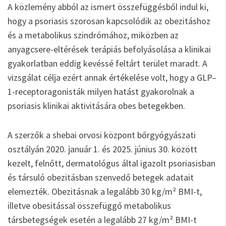
A közlemény abból az ismert összefüggésből indul ki,
hogy a psoriasis szorosan kapcsolódik az obezitáshoz
és a metabolikus szindrómához, miközben az
anyagcsere-eltérések terápiás befolyásolása a klinikai
gyakorlatban eddig kevéssé feltárt terület maradt. A
vizsgálat célja ezért annak értékelése volt, hogy a GLP–
1-receptoragonisták milyen hatást gyakorolnak a
psoriasis klinikai aktivitására obes betegekben.
A szerzők a shebai orvosi központ bőrgyógyászati
osztályán 2020. január 1. és 2025. június 30. között
kezelt, felnőtt, dermatológus által igazolt psoriasisban
és társuló obezitásban szenvedő betegek adatait
elemezték. Obezitásnak a legalább 30 kg/m² BMI-t,
illetve obesitással összefüggő metabolikus
társbetegségek esetén a legalább 27 kg/m² BMI-t