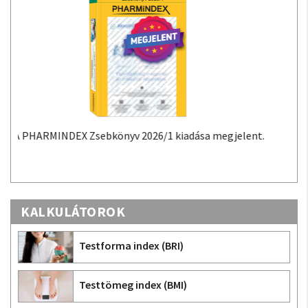
A PHARMINDEX Mobil alkalmazás a PHARMINDEX
adatokon alapuló gyógyszer-információs tudástár
Androidra és iOS-re.
KALKULÁTOROK
Testforma index (BRI)
Testtömeg index (BMI)