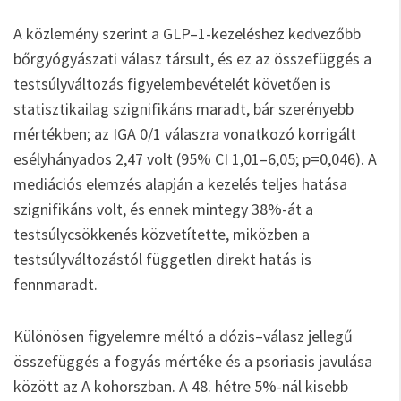
A közlemény szerint a GLP–1-kezeléshez kedvezőbb
bőrgyógyászati válasz társult, és ez az összefüggés a
testsúlyváltozás figyelembevételét követően is
statisztikailag szignifikáns maradt, bár szerényebb
mértékben; az IGA 0/1 válaszra vonatkozó korrigált
esélyhányados 2,47 volt (95% CI 1,01–6,05; p=0,046). A
mediációs elemzés alapján a kezelés teljes hatása
szignifikáns volt, és ennek mintegy 38%-át a
testsúlycsökkenés közvetítette, miközben a
testsúlyváltozástól független direkt hatás is
fennmaradt.
Különösen figyelemre méltó a dózis–válasz jellegű
összefüggés a fogyás mértéke és a psoriasis javulása
között az A kohorszban. A 48. hétre 5%-nál kisebb