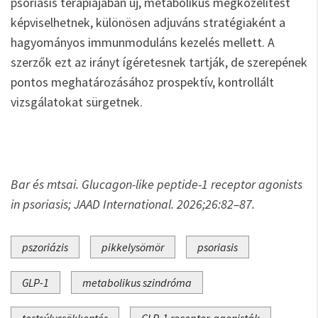
psoriasis terápiájában új, metabolikus megközelítést
képviselhetnek, különösen adjuváns stratégiaként a
hagyományos immunmoduláns kezelés mellett. A
szerzők ezt az irányt ígéretesnek tartják, de szerepének
pontos meghatározásához prospektív, kontrollált
vizsgálatokat sürgetnek.
Bar és mtsai. Glucagon-like peptide-1 receptor agonists
in psoriasis; JAAD International. 2026;26:82–87.
pszoriázis
pikkelysömör
psoriasis
GLP-1
metabolikus szindróma