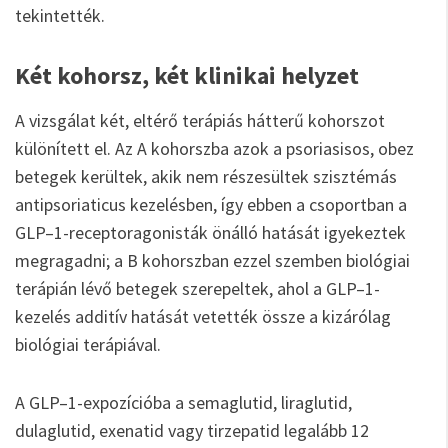
tekintették.
Két kohorsz, két klinikai helyzet
A vizsgálat két, eltérő terápiás hátterű kohorszot
különített el. Az A kohorszba azok a psoriasisos, obez
betegek kerültek, akik nem részesültek szisztémás
antipsoriaticus kezelésben, így ebben a csoportban a
GLP–1-receptoragonisták önálló hatását igyekeztek
megragadni; a B kohorszban ezzel szemben biológiai
terápián lévő betegek szerepeltek, ahol a GLP–1-
kezelés additív hatását vetették össze a kizárólag
biológiai terápiával.
A GLP–1-expozícióba a semaglutid, liraglutid,
dulaglutid, exenatid vagy tirzepatid legalább 12