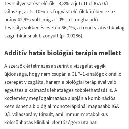
testsúlyvesztést elérők 18,8%-a jutott el IGA 0/1
válaszig, az 5–10%-os fogyást elérők körében ez az
arány 42,9% volt, míg a 10%-ot meghaladó
testsúlycsökkenés esetén 66,7%; a trend statisztikailag
szignifikánsnak bizonyult (p=0,0286).
Additív hatás biológiai terápia mellett
A szerzők értelmezése szerint a vizsgálat egyik
újdonsága, hogy nem csupán a GLP–1-analógok önálló
szerepét vizsgálta, hanem a biológiai terápiával való
együttes alkalmazás lehetséges többlethatását is. A
közlemény megfogalmazása alapján a kombinációs
kezeléshez a biológiai monoterápiánál magasabb IGA
0/1 válaszarány társult, ami immun-metabolikus
kölcsönhatás klinikai jelentőségére utalhat.