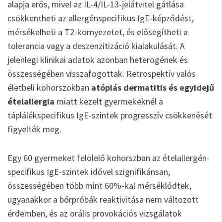
alapja erős, mivel az IL-4/IL-13-jelátvitel gátlása
csökkentheti az allergénspecifikus IgE-képződést,
mérsékelheti a T2-környezetet, és elősegítheti a
tolerancia vagy a deszenzitizáció kialakulását. A
jelenlegi klinikai adatok azonban heterogének és
összességében visszafogottak. Retrospektív valós
életbeli kohorszokban
atópiás dermatitis és egyidejű
ételallergia
miatt kezelt gyermekeknél a
táplálékspecifikus IgE-szintek progresszív csökkenését
figyelték meg.
Egy 60 gyermeket felölelő kohorszban az ételallergén-
specifikus IgE-szintek idővel szignifikánsan,
összességében több mint 60%-kal mérséklődtek,
ugyanakkor a bőrpróbák reaktivitása nem változott
érdemben, és az orális provokációs vizsgálatok