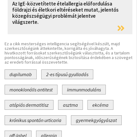
Az IgE-közvetítette ételallergia előfordulása
földrajzi és életkori eltéréseket mutat, jelentős
közegészségügyi problémát jelentve
világszerte.
Ez a cikk mesterséges intelligencia segítségével készült, majd
szerkesztőségünk áttekintette, korrigálta és jóváhagyta. A
hivatkozott forrásokat szerkesztőségünk választotta, és a tartalom
pontosságának, időszerűségének biztosítása érdekében a szöveget
az eredeti forrással összevetette.
dupilumab
2-es típusú gyulladás
monoklonális antitest
immunmoduláns
atópiás dermatitisz
asztma
ekcéma
krónikus spontán urticaria
gyermekgyógyászat
off-label
allergia