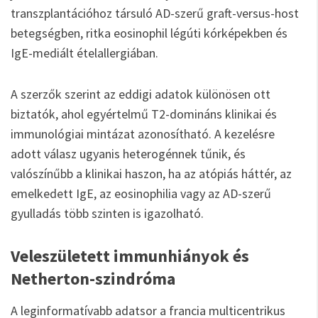
transzplantációhoz társuló AD-szerű graft-versus-host
betegségben, ritka eosinophil légúti kórképekben és
IgE-mediált ételallergiában.
A szerzők szerint az eddigi adatok különösen ott
biztatók, ahol egyértelmű T2-domináns klinikai és
immunológiai mintázat azonosítható. A kezelésre
adott válasz ugyanis heterogénnek tűnik, és
valószínűbb a klinikai haszon, ha az atópiás háttér, az
emelkedett IgE, az eosinophilia vagy az AD-szerű
gyulladás több szinten is igazolható.
Veleszületett immunhiányok és
Netherton-szindróma
A leginformatívabb adatsor a francia multicentrikus