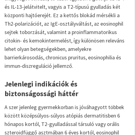
és IL-13-jelátvitelt, vagyis a T2-típusú gyulladás két
központi hajtóerejét. Ez a kettős blokád mérsékli a
Th2-polarizációt, az IgE-osztályváltást, az eosinophil
sejtek toborzását, valamint a proinflammatorikus
citokin- és kemokintermelést, így különösen releváns
lehet olyan betegségekben, amelyekre
barrierkárosodás, chronicus pruritus, eosinophilia és
immun-diszreguláció jellemző.
Jelenlegi indikációk és
biztonságossági háttér
A szer jelenleg gyermekkorban is jóváhagyott többek
között középsúlyos-súlyos atópiás dermatitisben 6
hónapos kortól, T2-gyulladással társuló vagy orális
szteroidfüggő asztmában 6 éves kortól, eosinophil