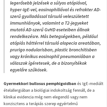
legerősebb jelzések a súlyos atópiával,
hyper-IgE-vel, eosinophiliával és refrakter AD-
szerű gyulladással társuló veleszületett
immunhiányok, valamint a T2-jegyeket
mutató AD-szerű GvHD eseteiben állnak
rendelkezésre. Más betegségekben, például
atópiás háttérrel társuló alopecia areatában,
prurigo nodularisban, plastic bronchitisben
vagy krónikus eosinophil pneumoniában a
válaszok ígéretesek, de a bizonyítékok
egyelőre szűkösek.
Gyermekkori bullosus pemphigoidban
és IgE-mediált
ételallergiában a biológiai indokoltság fennáll, de a
klinikai evidencia még nem elegendő vagy nem
konzisztens a terápiás szerep egyértelmű