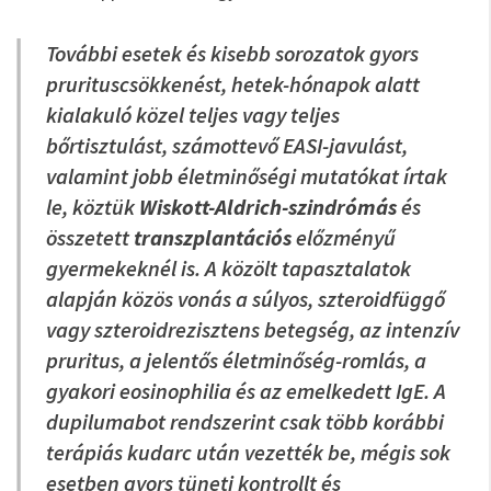
További esetek és kisebb sorozatok gyors
prurituscsökkenést, hetek-hónapok alatt
kialakuló közel teljes vagy teljes
bőrtisztulást, számottevő EASI-javulást,
valamint jobb életminőségi mutatókat írtak
le, köztük
Wiskott-Aldrich-szindrómás
és
összetett
transzplantációs
előzményű
gyermekeknél is. A közölt tapasztalatok
alapján közös vonás a súlyos, szteroidfüggő
vagy szteroidrezisztens betegség, az intenzív
pruritus, a jelentős életminőség-romlás, a
gyakori eosinophilia és az emelkedett IgE. A
dupilumabot rendszerint csak több korábbi
terápiás kudarc után vezették be, mégis sok
esetben gyors tüneti kontrollt és