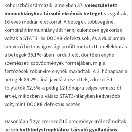
kohorszból származik, amelyben 37,
veleszületett
immunhiányhoz társuló ekcémás beteget
vizsgáltak,
16 éves medián életkorral. A betegek többségénél
kombinált immunhiány állt fenn, különösen gyakoriak
voltak a STAT3- és DOCK8-defektusok, és a dupilumab
kedvező biztonságossági profilt mutatott: mellékhatás
a betegek 35,1%-ában fordult elő, döntően enyhe
szemészeti szövődmények formájában, míg a
fertőzések többnyire enyhék maradtak. A 3. hónapban a
betegek 89,2%-ánál javulást észleltek, a kezelést
folytatók 62,5%-a pedig 12 hónapra teljes remissziót
ért el, miközben a válasz STAT3-hiányban kedvezőbb
volt, mint DOCK8-defektus esetén.
Hasonlóan figyelemre méltó eredményekről számoltak
be
trichothiodystrophiához társuló gyulladásos