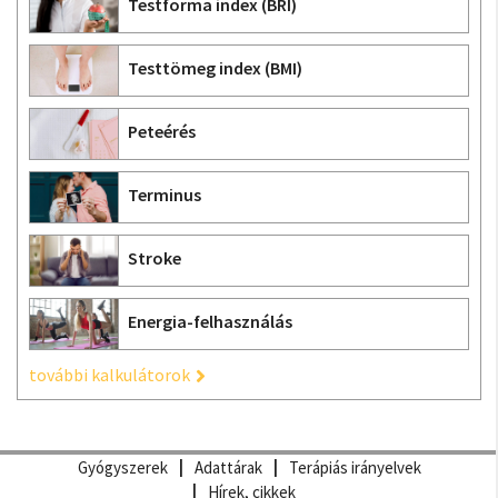
Testforma index (BRI)
Testtömeg index (BMI)
Peteérés
Terminus
Stroke
Energia-felhasználás
további kalkulátorok
Gyógyszerek
Adattárak
Terápiás irányelvek
Hírek, cikkek