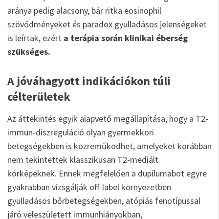
aránya pedig alacsony, bár ritka eosinophil
szövődményeket és paradox gyulladásos jelenségeket
is leírtak, ezért
a terápia során klinikai éberség
szükséges.
A jóváhagyott indikációkon túli
célterületek
Az áttekintés egyik alapvető megállapítása, hogy a T2-
immun-diszreguláció olyan gyermekkori
betegségekben is közreműködhet, amelyeket korábban
nem tekintettek klasszikusan T2-mediált
kórképeknek. Ennek megfelelően a dupilumabot egyre
gyakrabban vizsgálják off-label környezetben
gyulladásos bőrbetegségekben, atópiás fenotípussal
járó veleszületett immunhiányokban,