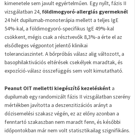
kimenetele sem javult egyértelműen. Egy nyílt, fázis II
vizsgálatban 24,
földimogyoró-allergiás gyermeknél
24 hét dupilumab-monoterápia mellett a teljes IgE
54%-kal, a földimogyoró-specifikus IgE 49%-kal
csökkent, mégis csak a résztvevők 8,3%-a érte el az
elsődleges végpontot jelentő klinikai
toleranciaszintet. A bőrpróbás válasz alig változott, a
basophilaktivációs eltérések csekélyek maradtak, és
expozíció-válasz összefüggés sem volt kimutatható.
Peanut OIT
melletti kiegészítő kezelésként
a
dupilumab egy randomizált fázis II vizsgálatban szerény
mértékben javította a deszenzitizációs arányt a
dózisemelési szakasz végén, ez az előny azonban a
fenntartó szakaszban nem maradt fenn, és későbbi
időpontokban már nem volt statisztikailag szignifikáns.