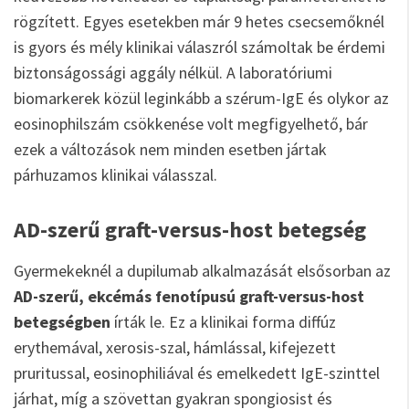
rögzített. Egyes esetekben már 9 hetes csecsemőknél
is gyors és mély klinikai válaszról számoltak be érdemi
biztonságossági aggály nélkül. A laboratóriumi
biomarkerek közül leginkább a szérum-IgE és olykor az
eosinophilszám csökkenése volt megfigyelhető, bár
ezek a változások nem minden esetben jártak
párhuzamos klinikai válasszal.
AD-szerű graft-versus-host betegség
Gyermekeknél a dupilumab alkalmazását elsősorban az
AD-szerű, ekcémás fenotípusú graft-versus-host
betegségben
írták le. Ez a klinikai forma diffúz
erythemával, xerosis-szal, hámlással, kifejezett
pruritussal, eosinophiliával és emelkedett IgE-szinttel
járhat, míg a szövettan gyakran spongiosist és