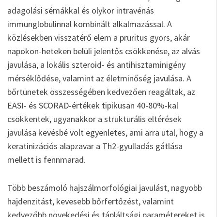
adagolási sémákkal és olykor intravénás
immunglobulinnal kombinált alkalmazással. A
közlésekben visszatérő elem a pruritus gyors, akár
napokon-heteken belüli jelentős csökkenése, az alvás
javulása, a lokális szteroid- és antihisztaminigény
mérséklődése, valamint az életminőség javulása. A
bőrtünetek összességében kedvezően reagáltak, az
EASI- és SCORAD-értékek tipikusan 40-80%-kal
csökkentek, ugyanakkor a strukturális eltérések
javulása kevésbé volt egyenletes, ami arra utal, hogy a
keratinizációs alapzavar a Th2-gyulladás gátlása
mellett is fennmarad.
Több beszámoló hajszálmorfológiai javulást, nagyobb
hajdenzitást, kevesebb bőrfertőzést, valamint
kedvezőbb növekedési és tápláltsági paramétereket is