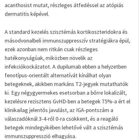
acanthosist mutat, részleges átfedéssel az atópiás
dermatitis képével.
A standard kezelés szisztémás kortikoszteridokra és
másodvonalbeli immunszuppresszív stratégiákra épül,
ezek azonban nem ritkán csak részleges
hatékonyságúak, miközben növelik az
infekciókockázatot. A dupilumab ebben a helyzetben
fenotípus-orientált alternatívát kínálhat olyan
betegeknek, akikben markáns T2-jegyek mutathatók
ki. Egy négygyermekes esetsorban a bőrre lokalizált,
kezelésre rezisztens GvHD-ben a betegek 75%-a ért el
klinikailag jelentős javulást, az IGA-pontszám a
válaszadóknál 3-4-ről 0-ra csökkent, és a reagáló
betegek mindegyikében lehetővé vált a szisztémás
immunszuppresszió elhagyása.