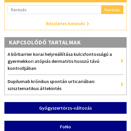
Keresés
Részletes keresés
KAPCSOLÓDÓ TARTALMAK
A bőrbarrier korai helyreállítása kulcsfontosságú a
gyermekkori atópiás dermatitis hosszú távú
kontrolljában
Dupilumab krónikus spontán urticariában:
szisztematikus áttekintés
Gyógyszertörzs-változás
FoNo