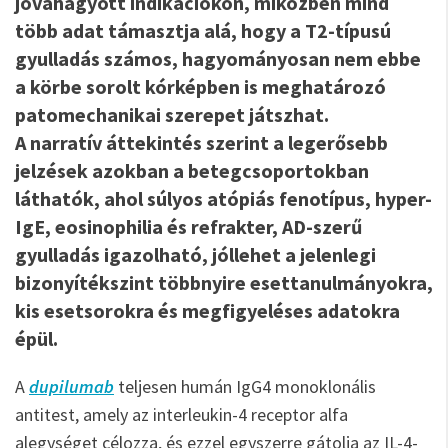
jóváhagyott indikációkon, miközben mind
több adat támasztja alá, hogy a T2-típusú
gyulladás számos, hagyományosan nem ebbe
a körbe sorolt kórképben is meghatározó
patomechanikai szerepet játszhat.
A narratív áttekintés szerint a legerősebb
jelzések azokban a betegcsoportokban
láthatók, ahol súlyos atópiás fenotípus, hyper-
IgE, eosinophilia és refrakter, AD-szerű
gyulladás igazolható, jóllehet a jelenlegi
bizonyítékszint többnyire esettanulmányokra,
kis esetsorokra és megfigyeléses adatokra
épül.
A
dupilumab
teljesen humán IgG4 monoklonális
antitest, amely az interleukin-4 receptor alfa
alegységet célozza, és ezzel egyszerre gátolja az IL-4-