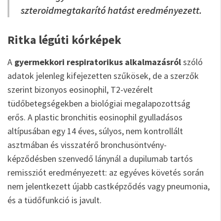
szteroidmegtakarító hatást eredményezett.
Ritka légúti kórképek
A
gyermekkori respiratorikus alkalmazásról
szóló
adatok jelenleg kifejezetten szűkösek, de a szerzők
szerint bizonyos eosinophil, T2-vezérelt
tüdőbetegségekben a biológiai megalapozottság
erős. A plastic bronchitis eosinophil gyulladásos
altípusában egy 14 éves, súlyos, nem kontrollált
asztmában és visszatérő bronchusöntvény-
képződésben szenvedő lánynál a dupilumab tartós
remissziót eredményezett: az egyéves követés során
nem jelentkezett újabb castképződés vagy pneumonia,
és a tüdőfunkció is javult.