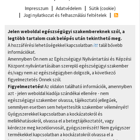
Impresszum
Adatvédelem
Sütik (cookie)
Jogi nyilatkozat és felhasználási feltételek
Jelen weboldal egészségügyi szakembereknek szól, a
legtöbb tartalom csak belépés után tekinthető meg.
A hozzáférési lehetőségekkel kapcsolatban
itt
talál bővebb
információkat.
Amennyiben Ön nem az Egészségügyi Nyilvántartási és Képzési
Központ nyilvántartásában szereplő egészségügyi szakember
és/vagy nem az egészségügyben dolgozik, a következő
figyelmeztetés Önnek szól.
Figyelmeztetés!
Az oldalon található információk, amennyiben
azt - jelen weboldal kiadója szándékai ellenére - nem
egészségügyi szakember olvassa, tájékoztató jellegűek,
semmilyen esetben sem helyettesítik szakember véleményét!
Gyógyszerekkel kapcsolatban a kockázatokról és
mellékhatásokról, olvassa el a betegtájékoztatót, vagy
kérdezze meg kezelőorvosát, gyógyszerészét! Nem gyógyszer
termékekkel kapcsolatban a kockázatokról olvassa el a