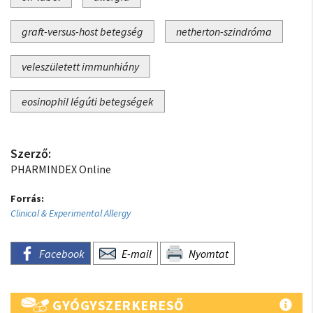
graft-versus-host betegség
netherton-szindróma
veleszületett immunhiány
eosinophil légúti betegségek
Szerző:
PHARMINDEX Online
Forrás:
Clinical & Experimental Allergy
Facebook
E-mail
Nyomtat
GYÓGYSZERKERESŐ