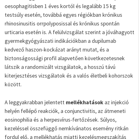
oesophagitisben 1 éves kortól és legalább 15 kg
testsúly esetén, továbbá egyes régiókban krónikus
rhinosinusitis orrpolyposissal és krónikus spontán
urticaria esetén is. A felülvizsgálat szerint a jóváhagyott
gyermekgyógyászati indikációkban a dupilumab
kedvező haszon-kockázat arányt mutat, és a
biztonságossági profil alapvetően következetesnek
látszik a randomizált vizsgálatok, a hosszú távú
kiterjesztéses vizsgálatok és a valós életbeli kohorszok
között.
A leggyakrabban jelentett
mellékhatások
az injekció
helyén fellépő reakciók, a conjunctivitis, az átmeneti
eosinophilia és a herpesvírus-fertőzések. Súlyos,
kezeléssel összefüggő nemkívánatos esemény ritkán
fordul elő, a mellékhatás miatti kezelésmegszakítás