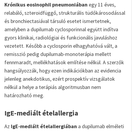
Krónikus eosinophil pneumoniában
egy 11 éves,
relabáló, szteroidfüggő, strukturális tüdőkárosodással
és bronchiectasiával társuló esetet ismertetnek,
amelyben a dupilumab cyclosporinnal együtt indítva
gyors klinikai, radiológiai és funkcionális javuláshoz
vezetett. Később a cyclosporin elhagyhatóvá vált, a
remisszió pedig dupilumab-monoterápia mellett
fennmaradt, mellékhatások említése nélkül. A szerzők
hangsúlyozzák, hogy ezen indikációkban az evidencia
jelenleg anekdotikus, ezért prospektív vizsgálatok
nélkül a helye a terápiás algoritmusban nem
határozható meg.
IgE-mediált ételallergia
Az
IgE-mediált ételallergiában
a dupilumab elméleti