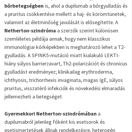
bőrbetegségben
is, ahol a dupilumab a bőrgyulladás és
a pruritus csökkentése mellett a haj- és körömtünetek,
valamint az életminőség javulását is elősegítette. A
Netherton-szindróma
a szerzők szerint különösen
szemléletes példája annak, hogy nem klasszikus
immunológiai kórképekben is meghatározó lehet a T2-
gyulladás. A SPINK5-mutáció miatt kialakuló LEKTI-
hiány súlyos barrierzavart, Th2-polarizációt és chronicus
gyulladást eredményez; klinikailag erythroderma,
ichthyosis, trichorrhexis invaginata, magas IgE, súlyos
pruritus, visszatérő infekciók és növekedési elmaradás
jellemezheti a betegséget.
Gyermekkori Netherton-szindrómában
a
dupilumabról jelenleg főként kis esetsorok és
esetismertetések állnak rendelkezésre, heterogén