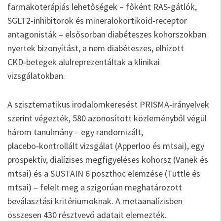
farmakoterápiás lehetőségek – főként RAS‑gátlók,
SGLT2‑inhibitorok és mineralokortikoid‑receptor
antagonisták – elsősorban diabéteszes kohorszokban
nyertek bizonyítást, a nem diabéteszes, elhízott
CKD‑betegek alulreprezentáltak a klinikai
vizsgálatokban.
A szisztematikus irodalomkeresést PRISMA‑irányelvek
szerint végezték, 580 azonosított közleményből végül
három tanulmány – egy randomizált,
placebo‑kontrollált vizsgálat (Apperloo és mtsai), egy
prospektív, dialízises megfigyeléses kohorsz (Vanek és
mtsai) és a SUSTAIN 6 poszthoc elemzése (Tuttle és
mtsai) – felelt meg a szigorúan meghatározott
beválasztási kritériumoknak. A metaanalízisben
összesen 430 résztvevő adatait elemezték.