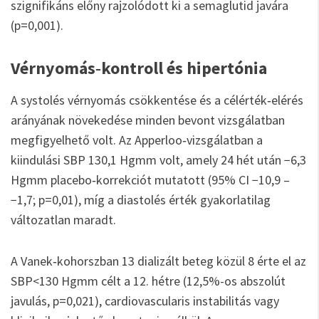
szignifikáns előny rajzolódott ki a semaglutid javára
(p=0,001).
Vérnyomás‑kontroll és hipertónia
A systolés vérnyomás csökkentése és a célérték‑elérés
arányának növekedése minden bevont vizsgálatban
megfigyelhető volt. Az Apperloo‑vizsgálatban a
kiindulási SBP 130,1 Hgmm volt, amely 24 hét után −6,3
Hgmm placebo‑korrekciót mutatott (95% CI −10,9 –
−1,7; p=0,01), míg a diastolés érték gyakorlatilag
változatlan maradt.
A Vanek‑kohorszban 13 dializált beteg közül 8 érte el az
SBP<130 Hgmm célt a 12. hétre (12,5%-os abszolút
javulás, p=0,021), cardiovascularis instabilitás vagy