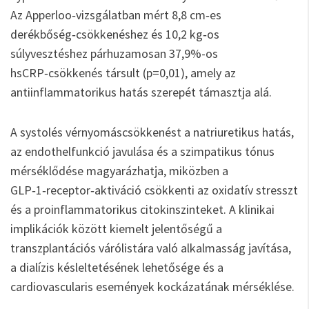
Az Apperloo‑vizsgálatban mért 8,8 cm‑es
derékbőség‑csökkenéshez és 10,2 kg‑os
súlyvesztéshez párhuzamosan 37,9%-os
hsCRP‑csökkenés társult (p=0,01), amely az
antiinflammatorikus hatás szerepét támasztja alá.
A systolés vérnyomáscsökkenést a natriuretikus hatás,
az endothelfunkció javulása és a szimpatikus tónus
mérséklődése magyarázhatja, miközben a
GLP‑1‑receptor‑aktiváció csökkenti az oxidatív stresszt
és a proinflammatorikus citokinszinteket. A klinikai
implikációk között kiemelt jelentőségű a
transzplantációs várólistára való alkalmasság javítása,
a dialízis késleltetésének lehetősége és a
cardiovascularis események kockázatának mérséklése.