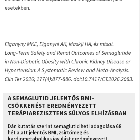
esetekben.
Elganyny MKE, Elganyni AK, Maskji HA, és mtsai.
Long‑Term Safety and Renal Outcomes of Semaglutide
in Non‑Diabetic Obesity with Chronic Kidney Disease or
Hypertension: A Systematic Review and Meta‑Analysis.
Clin Ter 2026; 177(4):877‑886. doi:10.7417/CT.2026.2083.
A SEMAGLUTID JELENTŐS BMI-
CSÖKKENÉST EREDMÉNYEZETT
TERÁPIAREZISZTENS SÚLYOS ELHÍZÁSBAN
Dán kutatás szerint semaglutid heti adagolása 68
hét alatt jelentős BMI, zsírtömeg és
kardiometabolikus javulást eredményezett