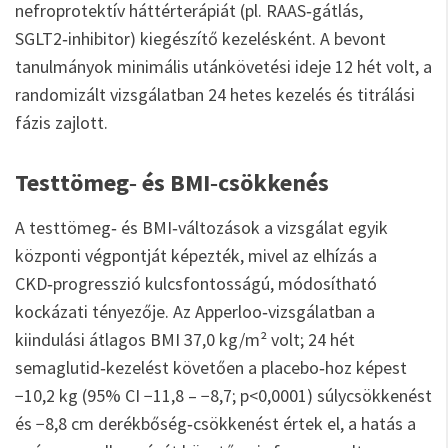
nefroprotektív háttérterápiát (pl. RAAS‑gátlás,
SGLT2‑inhibitor) kiegészítő kezelésként. A bevont
tanulmányok minimális utánkövetési ideje 12 hét volt, a
randomizált vizsgálatban 24 hetes kezelés és titrálási
fázis zajlott.
Testtömeg‑ és BMI‑csökkenés
A testtömeg‑ és BMI‑változások a vizsgálat egyik
központi végpontját képezték, mivel az elhízás a
CKD‑progresszió kulcsfontosságú, módosítható
kockázati tényezője. Az Apperloo‑vizsgálatban a
kiindulási átlagos BMI 37,0 kg/m² volt; 24 hét
semaglutid‑kezelést követően a placebo‑hoz képest
−10,2 kg (95% CI −11,8 – −8,7; p<0,0001) súlycsökkenést
és −8,8 cm derékbőség‑csökkenést értek el, a hatás a