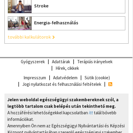
Stroke
Energia-felhasználás
további kalkulátorok
Gyógyszerek
Adattárak
Terápiás irányelvek
Hírek, cikkek
Impresszum
Adatvédelem
Sütik (cookie)
Jogi nyilatkozat és felhasználási feltételek
Jelen weboldal egészségügyi szakembereknek szól, a
legtöbb tartalom csak belépés után tekinthető meg.
A hozzáférési lehetőségekkel kapcsolatban
itt
talál bővebb
információkat.
Amennyiben Ön nem az Egészségügyi Nyilvántartási és Képzési
Központ nyilvántartásában szereplő egészségügyi szakember