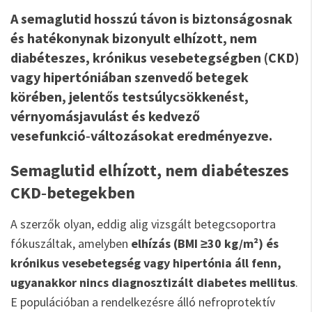
A semaglutid hosszú távon is biztonságosnak
és hatékonynak bizonyult elhízott, nem
diabéteszes, krónikus vesebetegségben (CKD)
vagy hipertóniában szenvedő betegek
körében, jelentős testsúlycsökkenést,
vérnyomásjavulást és kedvező
vesefunkció‑változásokat eredményezve.
Semaglutid elhízott, nem diabéteszes
CKD‑betegekben
A szerzők olyan, eddig alig vizsgált betegcsoportra
fókuszáltak, amelyben
elhízás (BMI ≥30 kg/m²) és
krónikus vesebetegség vagy hipertónia áll fenn,
ugyanakkor nincs diagnosztizált diabetes mellitus
.
E populációban a rendelkezésre álló nefroprotektív