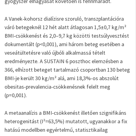
gyógyszer elhagyását követően is fennmaradt.
A Vanek‑kohorsz dialízisre szoruló, transzplantációra
váró betegeknél 12 hét alatt átlagosan 1,5±0,7 kg/m²
BMI‑csökkenést és 2,0–9,7 kg közötti testsúlyvesztést
dokumentált (p<0,001), ami három beteg esetében a
veseátültetésre való újbóli alkalmassá tételt
eredményezte. A SUSTAIN 6 poszthoc elemzésben a
366, elhízott beteget tartalmazó csoportban 130 beteg
BMI‑je került 30 kg/m² alá, ami 18,3%-os abszolút
obesitas‑prevalencia‑csökkenésnek felelt meg
(p=0,001).
A metaanalízis a BMI‑csökkenést illetően szignifikáns
heterogenitást (I²=63,5%) mutatott, ugyanakkor a fix
hatású modellben egyértelmű, statisztikailag