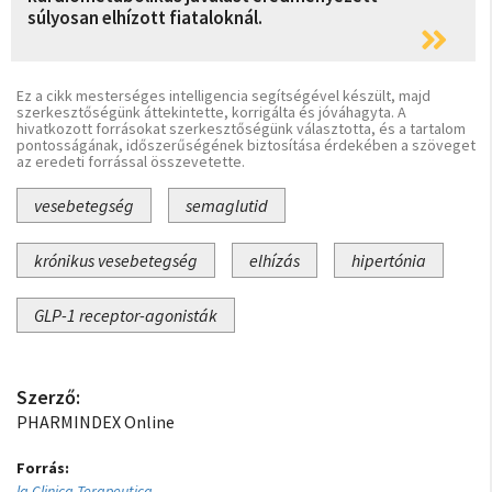
súlyosan elhízott fiataloknál.
Ez a cikk mesterséges intelligencia segítségével készült, majd
szerkesztőségünk áttekintette, korrigálta és jóváhagyta. A
hivatkozott forrásokat szerkesztőségünk választotta, és a tartalom
pontosságának, időszerűségének biztosítása érdekében a szöveget
az eredeti forrással összevetette.
vesebetegség
semaglutid
krónikus vesebetegség
elhízás
hipertónia
GLP-1 receptor-agonisták
Szerző:
PHARMINDEX Online
Forrás:
la Clinica Terapeutica