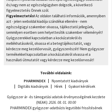
és/vagy nem az egészségügyben dolgozik, a következő
figyelmeztetés Önnek szól.
Figyelmeztetés!
Az oldalon található információk, amennyiben
azt - jelen weboldal kiadója szándékai ellenére - nem
egészségügyi szakember olvassa, tájékoztató jellegűek,
semmilyen esetben sem helyettesítik szakember véleményét!
Gyógyszerekkel kapcsolatban a kockázatokról és
mellékhatásokról, olvassa el a betegtájékoztatót, vagy
kérdezze meg kezelőorvosát, gyógyszerészét! Nem gyógyszer
termékekkel kapcsolatban a kockázatokról olvassa el a
használati útmutatót vagy kérdezze meg kezelőorvosát!
További oldalaink:
PHARMINDEX
Nyomtatott kiadványok
Digitális kiadványok
Hírek
Gyakori kérdések
Gyógyszer ár- és támogatási adatok érvényességének kezdete
(NEAK):
2026. 08. 01. 00:00
PHARMINDEX gyógyszer-adatbázis legutóbbi frissítésének