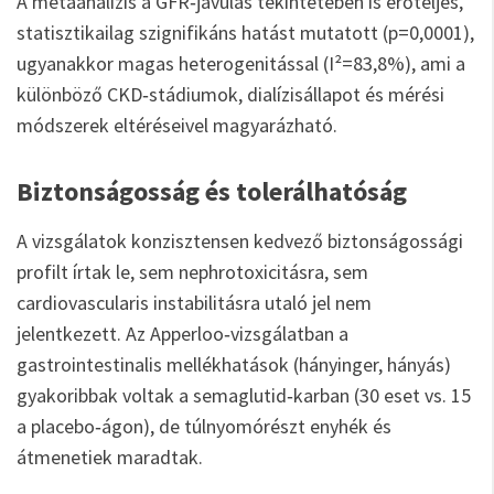
A metaanalízis a GFR‑javulás tekintetében is erőteljes,
statisztikailag szignifikáns hatást mutatott (p=0,0001),
ugyanakkor magas heterogenitással (I²=83,8%), ami a
különböző CKD‑stádiumok, dialízisállapot és mérési
módszerek eltéréseivel magyarázható.
Biztonságosság és tolerálhatóság
A vizsgálatok konzisztensen kedvező biztonságossági
profilt írtak le, sem nephrotoxicitásra, sem
cardiovascularis instabilitásra utaló jel nem
jelentkezett. Az Apperloo‑vizsgálatban a
gastrointestinalis mellékhatások (hányinger, hányás)
gyakoribbak voltak a semaglutid‑karban (30 eset vs. 15
a placebo‑ágon), de túlnyomórészt enyhék és
átmenetiek maradtak.