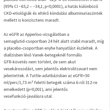
(95% CI −65,2 – −34,1; p<0,0001), a hatás különböző
CKD‑etiológiák és eltérő kiindulási albuminuriaszintek
mellett is konzisztens maradt.
Az eGFR az Apperloo‑vizsgálatban a
semaglutid‑csoportban 24 hét alatt stabil maradt, míg
a placebo‑csoportban enyhe hanyatlást észleltek. A
dialízisben lévő Vanek‑betegeknél formális
GFR‑követés nem történt, de sem akut
vesekárosodást, sem jelentős elektrolitzavart nem
jelentettek. A Tuttle‑adatbázisban az eGFR>30
ml/perc/1,73 m² feletti betegek száma 6‑ról 312‑re
emelkedett (p<0,001), ami jelentős
vesefunkció‑javulásra utal.