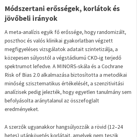
Módszertani erősségek, korlátok és
jövőbeli irányok
A meta‑analízis egyik fő erőssége, hogy randomizált,
poszthoc és valós klinikai gyakorlatban végzett
megfigyeléses vizsgálatok adatait szintetizálja, a
közepesen súlyostól a végstádiumú CKD‑ig terjedő
spektrumot lefedve. A MINORS‑skála és a Cochrane
Risk of Bias 2.0 alkalmazása biztosította a metodikai
minőség szisztematikus értékelését, a szenzitivitási
analízisek pedig jelezték, hogy egyetlen tanulmány sem
befolyásolta aránytalanul az összefoglalt
eredményeket.
A szerzők ugyanakkor hangsúlyozzák a rövid (12–24
hetes) utánkövetés korlátait, amelyek nem teszik