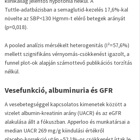
klinikailag jelentős hypotonia nélkül. A
Tuttle‑adatbázisban a semaglutid‑kezelés 17,6%-kal
növelte az SBP<130 Hgmm‑t elérő betegek arányát
(p=0,018).
A pooled analízis mérsékelt heterogenitás (I²=57,6%)
mellett szignifikáns vérnyomás‑csökkenést igazolt, a
funnel plot‑ok alapján számottevő publikációs torzítás
nélkül.
Vesefunkció, albuminuria és GFR
A vesebetegséggel kapcsolatos kimenetek között a
vizelet albumin‑kreatinin arány (UACR) és az eGFR
alakulása állt a fókuszban. Apperloo és munkatársai a
median UACR 269 mg/g kiindulási értékről
placebo‑korrekció után −52,1%-os csökkenést írtak le