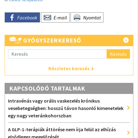
Facebook
E-mail
Nyomtat
GYÓGYSZERKERESŐ
Keresés
Részletes keresés
KAPCSOLÓDÓ TARTALMAK
Intravénás vagy orális vaskezelés krónikus
vesebetegségben: hosszú távon hasonló kimenetelek
egy nagy veteránkohorszban
A GLP-1-terápiák áttörése nem írja felül az elhízás
elsődleges megelőzését