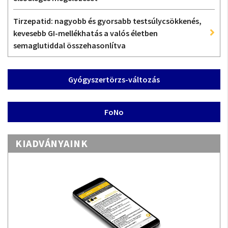
Tirzepatid: nagyobb és gyorsabb testsúlycsökkenés,
kevesebb GI-mellékhatás a valós életben
semaglutiddal összehasonlítva
Gyógyszertörzs-változás
FoNo
KIADVÁNYAINK