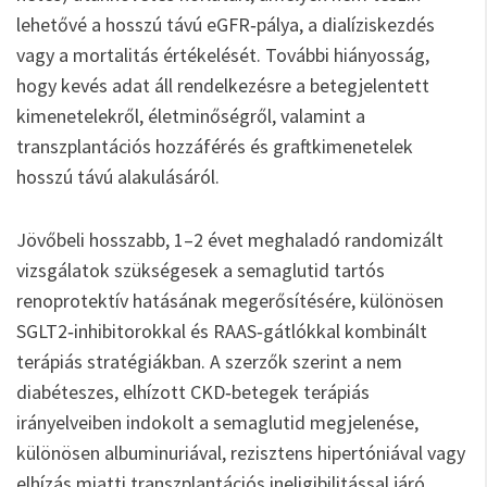
lehetővé a hosszú távú eGFR‑pálya, a dialíziskezdés
vagy a mortalitás értékelését. További hiányosság,
hogy kevés adat áll rendelkezésre a betegjelentett
kimenetelekről, életminőségről, valamint a
transzplantációs hozzáférés és graftkimenetelek
hosszú távú alakulásáról.
Jövőbeli hosszabb, 1–2 évet meghaladó randomizált
vizsgálatok szükségesek a semaglutid tartós
renoprotektív hatásának megerősítésére, különösen
SGLT2‑inhibitorokkal és RAAS‑gátlókkal kombinált
terápiás stratégiákban. A szerzők szerint a nem
diabéteszes, elhízott CKD‑betegek terápiás
irányelveiben indokolt a semaglutid megjelenése,
különösen albuminuriával, rezisztens hipertóniával vagy
elhízás miatti transzplantációs ineligibilitással járó