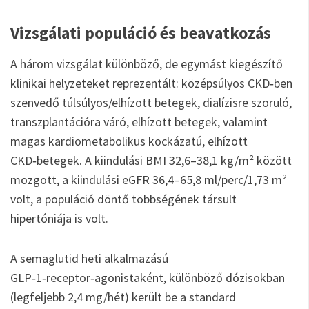
Vizsgálati populáció és beavatkozás
A három vizsgálat különböző, de egymást kiegészítő
klinikai helyzeteket reprezentált: középsúlyos CKD‑ben
szenvedő túlsúlyos/elhízott betegek, dialízisre szoruló,
transzplantációra váró, elhízott betegek, valamint
magas kardiometabolikus kockázatú, elhízott
CKD‑betegek. A kiindulási BMI 32,6–38,1 kg/m² között
mozgott, a kiindulási eGFR 36,4–65,8 ml/perc/1,73 m²
volt, a populáció döntő többségének társult
hipertóniája is volt.
A semaglutid heti alkalmazású
GLP‑1‑receptor‑agonistaként, különböző dózisokban
(legfeljebb 2,4 mg/hét) került be a standard