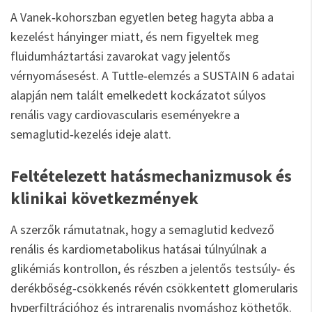
A Vanek‑kohorszban egyetlen beteg hagyta abba a
kezelést hányinger miatt, és nem figyeltek meg
fluidumháztartási zavarokat vagy jelentős
vérnyomásesést. A Tuttle‑elemzés a SUSTAIN 6 adatai
alapján nem talált emelkedett kockázatot súlyos
renális vagy cardiovascularis eseményekre a
semaglutid‑kezelés ideje alatt.
Feltételezett hatásmechanizmusok és
klinikai következmények
A szerzők rámutatnak, hogy a semaglutid kedvező
renális és kardiometabolikus hatásai túlnyúlnak a
glikémiás kontrollon, és részben a jelentős testsúly‑ és
derékbőség‑csökkenés révén csökkentett glomerularis
hyperfiltrációhoz és intrarenalis nyomáshoz köthetők.