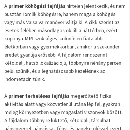
A
primer köhögési fejfájás
hirtelen jelentkezik, és nem
pusztán romlik köhögésre, hanem maga a köhögés
vagy más Valsalva-manőver váltja ki. A cikk szerint az
esetek felében másodlagos ok áll a háttérben, ezért
koponya-MRI szükséges, különösen fiatalabb
életkorban vagy gyermekkorban, amikor a szekunder
eredet gyanúja erősebb. A fájdalom rendszerint
kétoldali, hátsó lokalizációjú, többnyire néhány percen
belül szűnik, és a leghatásosabb kezelésnek az
indometacin tűnik.
A
primer terheléses fejfájás
megerőltető fizikai
aktivitás alatt vagy közvetlenül utána lép fel, gyakran
meleg környezetben vagy magaslati viszonyok között.
A fájdalom többnyire lüktető, kétoldali, társulhat
hányingerrel, hányással, fény- és hangkerüléssel, ezért