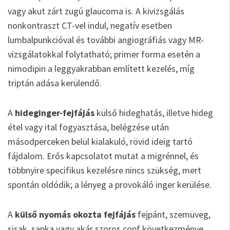
vagy akut zárt zugú glaucoma is. A kivizsgálás
nonkontraszt CT-vel indul, negatív esetben
lumbalpunkcióval és további angiográfiás vagy MR-
vizsgálatokkal folytatható; primer forma esetén a
nimodipin a leggyakrabban említett kezelés, míg
triptán adása kerülendő.
A
hideginger-fejfájás
külső hideghatás, illetve hideg
étel vagy ital fogyasztása, belégzése után
másodperceken belül kialakuló, rövid ideig tartó
fájdalom. Erős kapcsolatot mutat a migrénnel, és
többnyire specifikus kezelésre nincs szükség, mert
spontán oldódik; a lényeg a provokáló inger kerülése.
A
külső nyomás okozta fejfájás
fejpánt, szemüveg,
sisak, sapka vagy akár szoros copf következménye