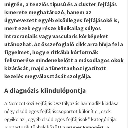
migrén, a tenziós típusú és a cluster fejfájás
ismerete meghatározó, hanem az
úgynevezett egyéb elsődleges fejfájásoké is,
mert ezek egy része klinikailag súlyos
intracranialis vagy vascularis kórképeket
utánozhat. Az összefoglaló cikk arra hívja fel a
figyelmet, hogy e ritkább kórformák
felismerése mindenekelőtt a másodlagos okok
kizárását, majd a tünettanhoz igazított
kezelés megválasztását szolgálja.
A diagnózis kiindulópontja
A Nemzetközi Fejfájás Osztályozás harmadik kiadása
négy elsődleges fejfájáscsoportot különít el, ezek
egyike az „egyéb elsődleges fejfájások” kategóriája.
Ide tartozik többek között a
primer köhögési, a