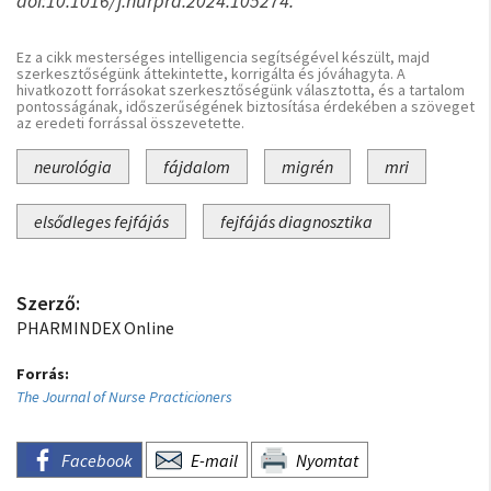
doi:10.1016/j.nurpra.2024.105274.
Ez a cikk mesterséges intelligencia segítségével készült, majd
szerkesztőségünk áttekintette, korrigálta és jóváhagyta. A
hivatkozott forrásokat szerkesztőségünk választotta, és a tartalom
pontosságának, időszerűségének biztosítása érdekében a szöveget
az eredeti forrással összevetette.
neurológia
fájdalom
migrén
mri
elsődleges fejfájás
fejfájás diagnosztika
Szerző:
PHARMINDEX Online
Forrás:
The Journal of Nurse Practicioners
Facebook
E-mail
Nyomtat