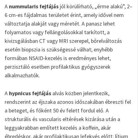
A
nummularis fejfájás
jól körülírható, „érme alakú”, 2–
6 cm-es fájdalmas területet érint, amely idővel nem
változtatja alakját vagy méretét. A panasz lehet
folyamatos vagy fellángolásokkal tarkított, a
kivizsgálásban CT vagy MRI szerepel, bőrelváltozás
esetén biopszia is szükségessé válhat; enyhébb
formában NSAID-kezelés is eredményes lehet,
perzisztáló esetben profilaktikus gyógyszerek
alkalmazhatók.
A
hypnicus fejfájás
alvás közben jelentkezik,
rendszerint az éjszaka azonos időszakában ébreszti fel
a beteget, és főként 50 év felett fordul elő. A
strukturális és vascularis eltérések kizárása után a
leggyakrabban említett kezelés a koffein, akár
ébredéskor, akár profilaktikusan lefekvés előtt; lítium