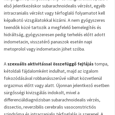
első jelentkezéskor subarachnoidealis vérzést, egyéb
intracranialis vérzést vagy térfoglaló folyamatot kell
képalkotó vizsgálatokkal kizárni. A nem gyógyszeres
teendők közé tartozik a megfelelő bemelegítés és
hidráltság, gyógyszeresen pedig terhelés előtt adott
indometacin, visszatérő panaszok esetén napi
metoprolol vagy indometacin jöhet szóba.
A
szexuális aktivitással összefüggő fejfájás
tompa,
kétoldali fájdalomként indulhat, majd az izgalom
fokozódásával robbanásszerűvé válhat közvetlenül
orgazmus előtt vagy alatt. Újonnan jelentkező esetben
sürgősségi kivizsgálás indokolt, mivel a
differenciáldiagnózisban subarachnoidealis vérzés,
dissectio, reverzibilis cerebralis vasoconstrictiós
szindróma és intracranialis térfoglalás is szerepel. A