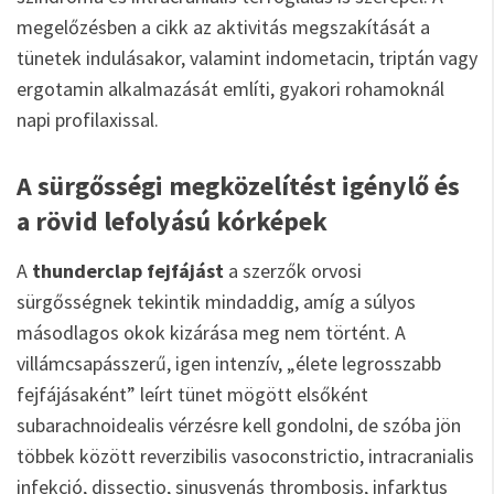
megelőzésben a cikk az aktivitás megszakítását a
tünetek indulásakor, valamint indometacin, triptán vagy
ergotamin alkalmazását említi, gyakori rohamoknál
napi profilaxissal.
A sürgősségi megközelítést igénylő és
a rövid lefolyású kórképek
A
thunderclap fejfájást
a szerzők orvosi
sürgősségnek tekintik mindaddig, amíg a súlyos
másodlagos okok kizárása meg nem történt. A
villámcsapásszerű, igen intenzív, „élete legrosszabb
fejfájásaként” leírt tünet mögött elsőként
subarachnoidealis vérzésre kell gondolni, de szóba jön
többek között reverzibilis vasoconstrictio, intracranialis
infekció, dissectio, sinusvenás thrombosis, infarktus