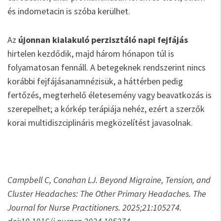
és indometacin is szóba kerülhet.
Az
újonnan kialakuló perzisztáló napi fejfájás
hirtelen kezdődik, majd három hónapon túl is
folyamatosan fennáll. A betegeknek rendszerint nincs
korábbi fejfájásanamnézisük, a háttérben pedig
fertőzés, megterhelő életesemény vagy beavatkozás is
szerepelhet; a kórkép terápiája nehéz, ezért a szerzők
korai multidiszciplináris megközelítést javasolnak.
Campbell C, Conahan LJ. Beyond Migraine, Tension, and
Cluster Headaches: The Other Primary Headaches. The
Journal for Nurse Practitioners. 2025;21:105274.