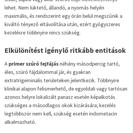
lehet. Nem lüktető, állandó, a nyomás helyén
maximális, és rendszerint egy órán belül megszűnik a
kiváltó tényező eltávolítása után, ezért gyógyszeres
kezelésre többnyire nincs szükség.
Elkülönítést igénylő ritkább entitások
A
primer szúró fejfájás
néhány másodpercig tartó,
éles, szúró fájdalommal jár, és gyakran
extratrigeminalis területeken jelentkezik. Többnyire
klinikai alapon felismerhető, de egyoldali vagy tartósan
azonos helyre lokalizált panasz esetén képalkotás
szükséges a másodlagos okok kizárására; kezelés
legtöbbször nem kell, szükség esetén indometacin
alkalmazható.