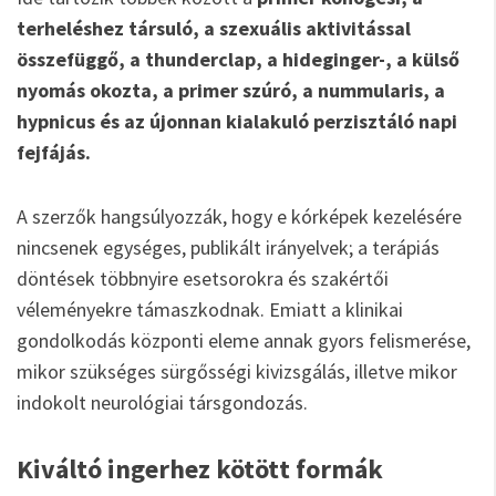
terheléshez társuló, a szexuális aktivitással
összefüggő, a thunderclap, a hideginger-, a külső
nyomás okozta, a primer szúró, a nummularis, a
hypnicus és az újonnan kialakuló perzisztáló napi
fejfájás.
A szerzők hangsúlyozzák, hogy e kórképek kezelésére
nincsenek egységes, publikált irányelvek; a terápiás
döntések többnyire esetsorokra és szakértői
véleményekre támaszkodnak. Emiatt a klinikai
gondolkodás központi eleme annak gyors felismerése,
mikor szükséges sürgősségi kivizsgálás, illetve mikor
indokolt neurológiai társgondozás.
Kiváltó ingerhez kötött formák