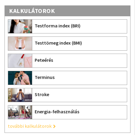
KALKULÁTOROK
Testforma index (BRI)
Testtömeg index (BMI)
Peteérés
Terminus
Stroke
Energia-felhasználás
további kalkulátorok