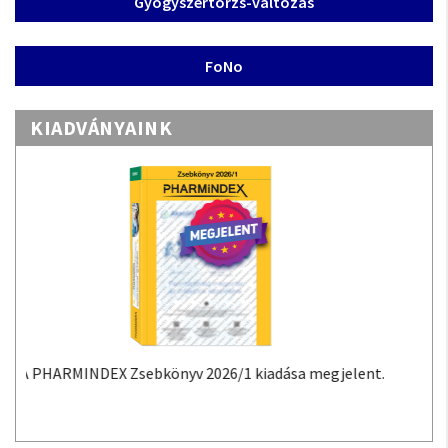
Gyógyszertörzs-változás
FoNo
KIADVÁNYAINK
A PHARMINDEX Mobil alkalmazás a PHARMINDEX
adatokon alapuló gyógyszer-információs tudástár
Androidra és iOS-re.