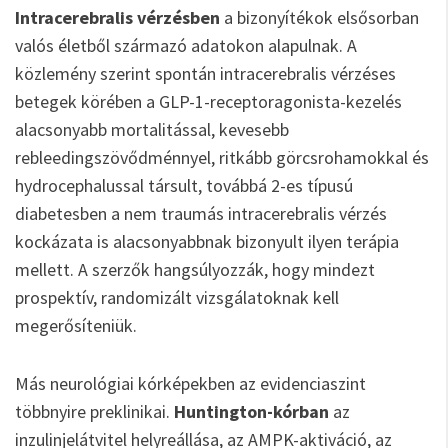
Intracerebralis vérzésben
a bizonyítékok elsősorban
valós életből származó adatokon alapulnak. A
közlemény szerint spontán intracerebralis vérzéses
betegek körében a GLP-1-receptoragonista-kezelés
alacsonyabb mortalitással, kevesebb
rebleedingszövődménnyel, ritkább görcsrohamokkal és
hydrocephalussal társult, továbbá 2-es típusú
diabetesben a nem traumás intracerebralis vérzés
kockázata is alacsonyabbnak bizonyult ilyen terápia
mellett. A szerzők hangsúlyozzák, hogy mindezt
prospektív, randomizált vizsgálatoknak kell
megerősíteniük.
Más neurológiai kórképekben az evidenciaszint
többnyire preklinikai.
Huntington-kórban
az
inzulinjelátvitel helyreállása, az AMPK-aktiváció, az