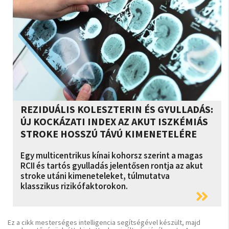
REZIDUÁLIS KOLESZTERIN ÉS GYULLADÁS:
ÚJ KOCKÁZATI INDEX AZ AKUT ISZKÉMIÁS
STROKE HOSSZÚ TÁVÚ KIMENETELÉRE
Egy multicentrikus kínai kohorsz szerint a magas
RCII és tartós gyulladás jelentősen rontja az akut
stroke utáni kimeneteleket, túlmutatva
klasszikus rizikófaktorokon.
Ez a cikk mesterséges intelligencia segítségével készült, majd