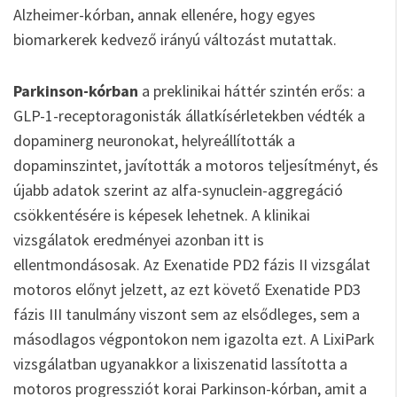
Alzheimer-kórban, annak ellenére, hogy egyes
biomarkerek kedvező irányú változást mutattak.
Parkinson-kórban
a preklinikai háttér szintén erős: a
GLP-1-receptoragonisták állatkísérletekben védték a
dopaminerg neuronokat, helyreállították a
dopaminszintet, javították a motoros teljesítményt, és
újabb adatok szerint az alfa-synuclein-aggregáció
csökkentésére is képesek lehetnek. A klinikai
vizsgálatok eredményei azonban itt is
ellentmondásosak. Az Exenatide PD2 fázis II vizsgálat
motoros előnyt jelzett, az ezt követő Exenatide PD3
fázis III tanulmány viszont sem az elsődleges, sem a
másodlagos végpontokon nem igazolta ezt. A LixiPark
vizsgálatban ugyanakkor a lixiszenatid lassította a
motoros progressziót korai Parkinson-kórban, amit a