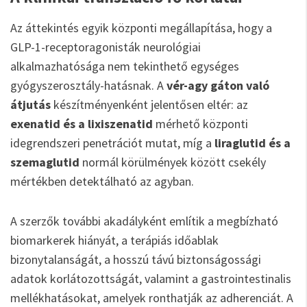
Az áttekintés egyik központi megállapítása, hogy a
GLP-1-receptoragonisták neurológiai
alkalmazhatósága nem tekinthető egységes
gyógyszerosztály-hatásnak. A
vér-agy gáton való
átjutás
készítményenként jelentősen eltér: az
exenatid és a lixiszenatid
mérhető központi
idegrendszeri penetrációt mutat, míg a
liraglutid és a
szemaglutid
normál körülmények között csekély
mértékben detektálható az agyban.
A szerzők további akadályként említik a megbízható
biomarkerek hiányát, a terápiás időablak
bizonytalanságát, a hosszú távú biztonságossági
adatok korlátozottságát, valamint a gastrointestinalis
mellékhatásokat, amelyek ronthatják az adherenciát. A