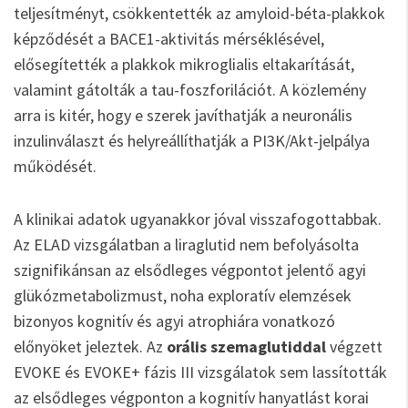
teljesítményt, csökkentették az amyloid-béta-plakkok
képződését a BACE1-aktivitás mérséklésével,
elősegítették a plakkok mikroglialis eltakarítását,
valamint gátolták a tau-foszforilációt. A közlemény
arra is kitér, hogy e szerek javíthatják a neuronális
inzulinválaszt és helyreállíthatják a PI3K/Akt-jelpálya
működését.
A klinikai adatok ugyanakkor jóval visszafogottabbak.
Az ELAD vizsgálatban a liraglutid nem befolyásolta
szignifikánsan az elsődleges végpontot jelentő agyi
glükózmetabolizmust, noha exploratív elemzések
bizonyos kognitív és agyi atrophiára vonatkozó
előnyöket jeleztek. Az
orális szemaglutiddal
végzett
EVOKE és EVOKE+ fázis III vizsgálatok sem lassították
az elsődleges végponton a kognitív hanyatlást korai