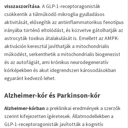
visszaszorítása
. A GLP-1-receptoragonisták
csökkentik a túlműködő mikroglia gyulladásos
aktivitását, elősegítik az antiinflammatorikus fenotípus
irányába történő eltolódást, és közvetve gátolhatják az
astrocyták toxikus átalakulását is. Emellett az AMPK-
aktiváción keresztül javíthatják a mitochondrialis
működést, serkenthetik a mitochondrialis biogenezist
és az autofágiát, ami krónikus neurodegeneratív
kórképekben és akut idegrendszeri károsodásokban
egyaránt kedvező lehet.
Alzheimer-kór és Parkinson-kór
Alzheimer-kórban
a preklinikai eredmények a szerzők
szerint kifejezetten ígéretesek. Állatmodellekben a
GLP-1-receptoragonisták javították a kognitív