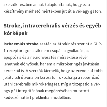
szerzők részben annak tulajdonítanak, hogy ez a
készítmény mérhető mértékben jut át a vér-agy gáton.
Stroke, intracerebralis vérzés és egyéb
kórképek
Ischaemiás stroke
esetén az áttekintés szerint a GLP-
1-receptoragonisták nem csupán a gyulladás, az
apoptózis és a neuronvesztés mérséklése révén
lehetnek előnyösek, hanem a mikrokeringés javításán
keresztül is. A szerzők kiemelik, hogy az exendin-4 több
jelátviteli útvonalon keresztül fokozhatja a reperfúzió
utáni cerebralis mikrokeringést, míg a tirzepatid a vér-
agy gát integritásának megőrzésében mutatott
kedvező hatást preklinikai modellben.