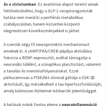
és a striatumban
. Ez anatómiai alapot teremt annak
feltételezéséhez, hogy a GLP-1-receptoragonisták
hatása nem merül ki a perifériás metabolikus
szabályozásban, hanem közvetlen központi
idegrendszeri következményekkel is járhat.
A szerzők négy fő neuroprotektív mechanizmust
emelnek ki. A cAMP/PKA/CREB-jelpálya aktiválása
fokozza a BDNF-expressziót, ezáltal támogatja a
neuronális túlélést, a szinaptikus plaszticitást, valamint
a tanulási és memóriafolyamatokat. Ezzel
párhuzamosan a PI3K/Akt-útvonal gátolja a GSK-3β
aktivitását, így mérsékelheti a tau hiperfoszforilációját,
amely különösen Alzheimer-kórban bír jelentőséggel.
A hatások másik fontos eleme a
neuroinflammáció