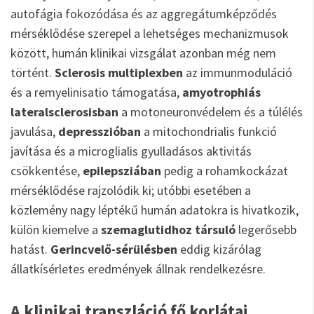
autofágia fokozódása és az aggregátumképződés
mérséklődése szerepel a lehetséges mechanizmusok
között, humán klinikai vizsgálat azonban még nem
történt.
Sclerosis multiplexben
az immunmoduláció
és a remyelinisatio támogatása,
amyotrophiás
lateralsclerosisban
a motoneuronvédelem és a túlélés
javulása,
depresszióban
a mitochondrialis funkció
javítása és a microglialis gyulladásos aktivitás
csökkentése,
epilepsziában
pedig a rohamkockázat
mérséklődése rajzolódik ki; utóbbi esetében a
közlemény nagy léptékű humán adatokra is hivatkozik,
külön kiemelve a
szemaglutidhoz társuló
legerősebb
hatást.
Gerincvelő-sérülésben
eddig kizárólag
állatkísérletes eredmények állnak rendelkezésre.
A klinikai transzláció fő korlátai