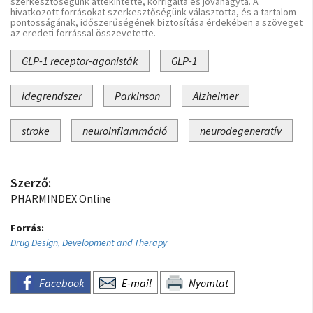
szerkesztőségünk áttekintette, korrigálta és jóváhagyta. A
hivatkozott forrásokat szerkesztőségünk választotta, és a tartalom
pontosságának, időszerűségének biztosítása érdekében a szöveget
az eredeti forrással összevetette.
GLP-1 receptor-agonisták
GLP-1
idegrendszer
Parkinson
Alzheimer
stroke
neuroinflammáció
neurodegeneratív
Szerző:
PHARMINDEX Online
Forrás:
Drug Design, Development and Therapy
Facebook
E-mail
Nyomtat