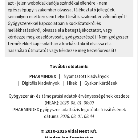
azt - jelen weboldal kiadója szándékai ellenére - nem
egészségügyi szakember olvassa, tájékoztató jellegűek,
semmilyen esetben sem helyettesítik szakember véleményét!
Gyógyszerekkel kapcsolatban a kockázatokról és
mellékhatásokról, olvassa el a betegtájékoztatót, vagy
kérdezze meg kezelőorvosát, gyógyszerészét! Nem gyógyszer
termékekkel kapcsolatban a kockázatokról olvassa el a
használati útmutatót vagy kérdezze meg kezelőorvosát!
További oldalaink:
PHARMINDEX
Nyomtatott kiadványok
Digitális kiadványok
Hírek
Gyakori kérdések
Gyógyszer ár- és támogatási adatok érvényességének kezdete
(NEAK):
2026. 08. 01. 00:00
PHARMINDEX gyógyszer-adatbázis legutóbbi frissítésének
dátuma:
2026. 08. 01. 08:44
© 2010-2026 Vidal Next Kft.
Minden jog fenntartva