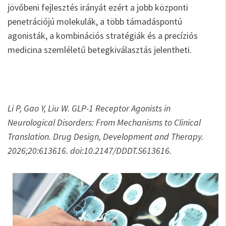
jövőbeni fejlesztés irányát ezért a jobb központi
penetrációjú molekulák, a több támadáspontú
agonisták, a kombinációs stratégiák és a precíziós
medicina szemléletű betegkiválasztás jelentheti.
Li P, Gao Y, Liu W. GLP-1 Receptor Agonists in
Neurological Disorders: From Mechanisms to Clinical
Translation. Drug Design, Development and Therapy.
2026;20:613616. doi:10.2147/DDDT.S613616.