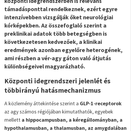
központi idegrendszerben is releváns
támadásponttal rendelkeznek, ezért egyre
intenzívebben vizsgálják őket neurológiai
kórképekben. Az összefoglaló szerint a
preklinikai adatok több betegségben is
következetesen kedvezőek, a klinikai
eredmények azonban egyelőre heterogének,
ami részben a vér-agy gáton való átjutás
különbségeivel magyarázható.
Központi idegrendszeri jelenlét és
többirányú hatásmechanizmus
A közlemény áttekintése szerint a
GLP-1-receptorok
az agy számos régiójában kimutathatók, egyebek
mellett
a hippocampusban, a kéregállományban, a
hypothalamusban, a thalamusban, az amygdalában