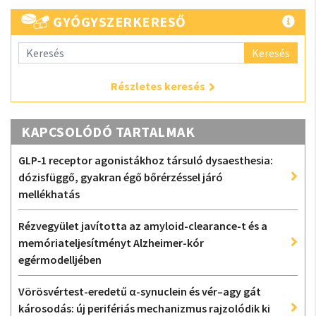
GYÓGYSZERKERESŐ
Keresés
Részletes keresés
KAPCSOLÓDÓ TARTALMAK
GLP‑1 receptor agonistákhoz társuló dysaesthesia:
dózisfüggő, gyakran égő bőrérzéssel járó
mellékhatás
Rézvegyület javította az amyloid-clearance-t és a
memóriateljesítményt Alzheimer-kór
egérmodelljében
Vörösvértest-eredetű α-synuclein és vér–agy gát
károsodás: új perifériás mechanizmus rajzolódik ki