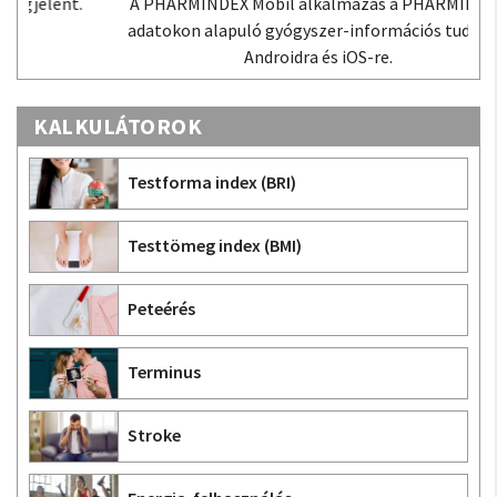
A PHARMINDEX Mobil alkalmazás a PHARMINDEX
adatokon alapuló gyógyszer-információs tudástár
Androidra és iOS-re.
KALKULÁTOROK
Testforma index (BRI)
Testtömeg index (BMI)
Peteérés
Terminus
Stroke