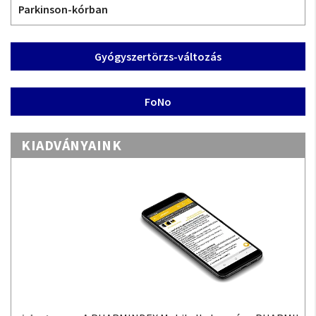
Parkinson-kórban
Gyógyszertörzs-változás
FoNo
KIADVÁNYAINK