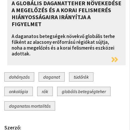
A GLOBÁLIS DAGANATTEHER NÖVEKEDÉSE
A MEGELŐZÉS ÉS A KORAI FELISMERÉS
HIÁNYOSSÁGAIRA IRÁNYÍTJA A
FIGYELMET
A daganatos betegségek növekvő globális terhe
főként az alacsony erőforrású régiókat sújtja,
noha a megelőzés és a korai felismerés eszközei
adottak.
dohányzás
daganat
tüdőrák
onkológia
rák
globális betegségteher
daganatos mortalitás
Szerző: