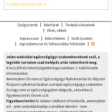
további kalkulátorok
Gyógyszerek
Adattárak
Terápiás irányelvek
Hírek, cikkek
Impresszum
Adatvédelem
Sütik (cookie)
Jogi nyilatkozat és felhasználási feltételek
Jelen weboldal egészségügyi szakembereknek szól, a
legtöbb tartalom csak belépés után tekinthető meg.
A hozzáférési lehetőségekkel kapcsolatban
itt
talál bővebb
információkat.
Amennyiben Ön nem az Egészségügyi Nyilvántartási és Képzési
Központ nyilvántartásában szereplő egészségügyi szakember
és/vagy nem az egészségügyben dolgozik, a következő
figyelmeztetés Önnek szól.
Figyelmeztetés!
Az oldalon található információk, amennyiben
azt - jelen weboldal kiadója szándékai ellenére - nem
egészségügyi szakember olvassa, tájékoztató jellegűek,