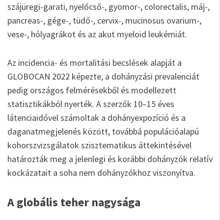
szájüregi-garati, nyelőcső-, gyomor-, colorectalis, máj-,
pancreas-, gége-, tüdő-, cervix-, mucinosus ovarium-,
vese-, hólyagrákot és az akut myeloid leukémiát.
Az incidencia- és mortalitási becslések alapját a
GLOBOCAN 2022 képezte, a dohányzási prevalenciát
pedig országos felmérésekből és modellezett
statisztikákból nyerték. A szerzők 10–15 éves
látenciaidővel számoltak a dohányexpozíció és a
daganatmegjelenés között, továbbá populációalapú
kohorszvizsgálatok szisztematikus áttekintésével
határozták meg a jelenlegi és korábbi dohányzók relatív
kockázatait a soha nem dohányzókhoz viszonyítva.
A globális teher nagysága