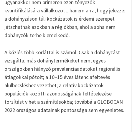
ugyanakkor nem primeren ezen tényezők
kvantifikálására vállalkozott, hanem arra, hogy jelezze:
a dohányzáson túli kockázatok is érdemi szerepet
játszhatnak azokban a régiókban, ahol a soha nem
dohányzók terhe kiemelkedő.
A közlés több korláttal is számol. Csak a dohányzást
vizsgálta, más dohánytermékeket nem; egyes
országokban hiányzó prevalenciaadatokat regionális
átlagokkal pótolt; a 10–15 éves látenciafeltevés
alulbecsléshez vezethet; a relatív kockázatok
populációk közötti azonosságának feltételezése
torzítást vihet a számításokba; továbbá a GLOBOCAN
2022 országos adatainak pontossága sem egyenletes.