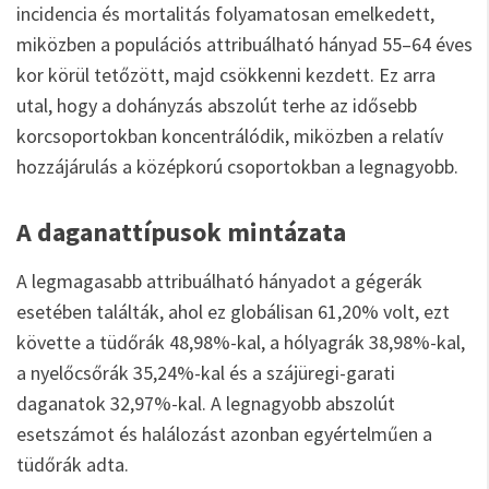
incidencia és mortalitás folyamatosan emelkedett,
miközben a populációs attribuálható hányad 55–64 éves
kor körül tetőzött, majd csökkenni kezdett. Ez arra
utal, hogy a dohányzás abszolút terhe az idősebb
korcsoportokban koncentrálódik, miközben a relatív
hozzájárulás a középkorú csoportokban a legnagyobb.
A daganattípusok mintázata
A legmagasabb attribuálható hányadot a gégerák
esetében találták, ahol ez globálisan 61,20% volt, ezt
követte a tüdőrák 48,98%-kal, a hólyagrák 38,98%-kal,
a nyelőcsőrák 35,24%-kal és a szájüregi-garati
daganatok 32,97%-kal. A legnagyobb abszolút
esetszámot és halálozást azonban egyértelműen a
tüdőrák adta.