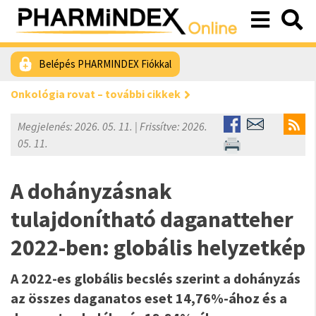
Belépés PHARMINDEX Fiókkal
Onkológia rovat – további cikkek
Megjelenés: 2026. 05. 11. | Frissítve: 2026.
05. 11.
A dohányzásnak
tulajdonítható daganatteher
2022-ben: globális helyzetkép
A 2022-es globális becslés szerint a dohányzás
az összes daganatos eset 14,76%-ához és a