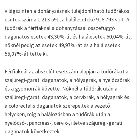
Világszinten a dohányzásnak tulajdonítható tüdőrákos
esetek száma 1 213 591, a haláleseteké 916 793 volt. A
tüdőrák a férfiaknál a dohányzással összefüggő
daganatos esetek 43,30%-át és halálesetek 50,04%-át,
nőknél pedig az esetek 49,97%-át és a halálesetek
55,07%-át tette ki.
Férfiaknál az abszolút esetszám alapján a tüdőrákot a
szájüregi-garati daganatok, a hólyagrák, a nyelőcsőrák
és a gyomorrák követte. Nőknél a tüdőrák után a
szájüregi-garati daganatok, a cervixrák, a hólyagrák és
a colorectalis daganatok szerepeltek a vezető
helyeken, míg a halálozásban a tüdőrák után a
nyelőcső-, pancreas-, cervix-, illetve szájüregi-garati
daganatok következtek.