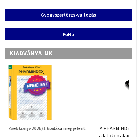
Gyógyszertörzs-változás
FoNo
KIADVÁNYAINK
A PHARMINDEX Mobil alkalmazás a PHARMINDEX
adatokon alapuló gyógyszer-információs tudástár