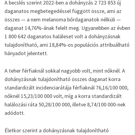
A becslés szerint 2022-ben a dohányzás 2 723 853 új
daganatos megbetegedéssel függött össze, ami az
összes — a nem melanoma bőrdaganatok nélküli —
daganat 14,76%-ának felelt meg. Ugyanebben az évben
1 800 642 daganatos haláleset volt a dohányzásnak
tulajdonítható, ami 18,84%-os populációs attribuálható
hányadot jelentett.
A teher férfiaknál sokkal nagyobb volt, mint nőknél. A
dohányzásnak tulajdonítható összes daganat korra
standardizált incidenciarátája férfiaknál 76,16/100 000,
nőknél 15,23/100 000 volt, míg a korra standardizált
halálozási ráta 50,28/100 000, illetve 8,74/100 000-nek
adódott.
Életkor szerint a dohányzásnak tulajdonítható