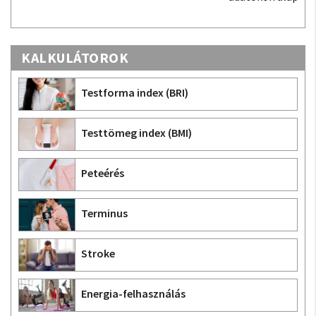
Androidra és iOS-re.
KALKULÁTOROK
Testforma index (BRI)
Testtömeg index (BMI)
Peteérés
Terminus
Stroke
Energia-felhasználás