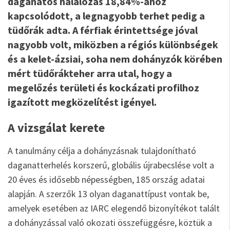
daganatos halálozás 18,84%-ához
kapcsolódott, a legnagyobb terhet pedig a
tüdőrák adta. A férfiak érintettsége jóval
nagyobb volt, miközben a régiós különbségek
és a kelet-ázsiai, soha nem dohányzók körében
mért tüdőrákteher arra utal, hogy a
megelőzés területi és kockázati profilhoz
igazított megközelítést igényel.
A vizsgálat kerete
A tanulmány célja a dohányzásnak tulajdonítható
daganatterhelés korszerű, globális újrabecslése volt a
20 éves és idősebb népességben, 185 ország adatai
alapján. A szerzők 13 olyan daganattípust vontak be,
amelyek esetében az IARC elegendő bizonyítékot talált
a dohányzással való okozati összefüggésre, köztük a