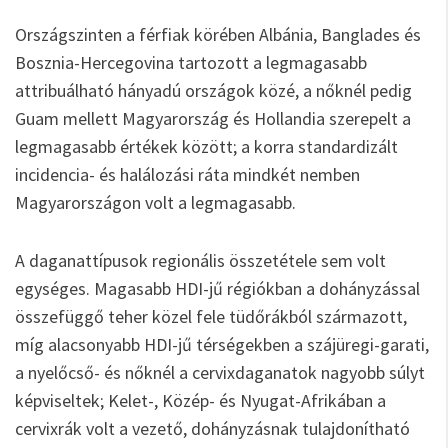
Országszinten a férfiak körében Albánia, Banglades és
Bosznia-Hercegovina tartozott a legmagasabb
attribuálható hányadú országok közé, a nőknél pedig
Guam mellett Magyarország és Hollandia szerepelt a
legmagasabb értékek között; a korra standardizált
incidencia- és halálozási ráta mindkét nemben
Magyarországon volt a legmagasabb.
A daganattípusok regionális összetétele sem volt
egységes. Magasabb HDI-jű régiókban a dohányzással
összefüggő teher közel fele tüdőrákból származott,
míg alacsonyabb HDI-jű térségekben a szájüregi-garati,
a nyelőcső- és nőknél a cervixdaganatok nagyobb súlyt
képviseltek; Kelet-, Közép- és Nyugat-Afrikában a
cervixrák volt a vezető, dohányzásnak tulajdonítható