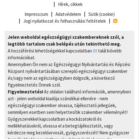
Hírek, cikkek
Impresszum
Adatvédelem
Sütik (cookie)
Jogi nyilatkozat és felhasználási feltételek
Jelen weboldal egészségügyi szakembereknek szól, a
legtöbb tartalom csak belépés után tekinthető meg.
A hozzáférési lehetőségekkel kapcsolatban
itt
talál bővebb
információkat.
Amennyiben Ön nem az Egészségügyi Nyilvántartási és Képzési
Központ nyilvántartásában szereplő egészségügyi szakember
és/vagy nem az egészségügyben dolgozik, a következő
figyelmeztetés Önnek szól.
Figyelmeztetés!
Az oldalon található információk, amennyiben
azt - jelen weboldal kiadója szándékai ellenére - nem
egészségügyi szakember olvassa, tájékoztató jellegűek,
semmilyen esetben sem helyettesítik szakember véleményét!
Gyógyszerekkel kapcsolatban a kockázatokról és
mellékhatásokról, olvassa el a betegtájékoztatót, vagy
kérdezze meg kezelőorvosát, gyógyszerészét! Nem gyógyszer