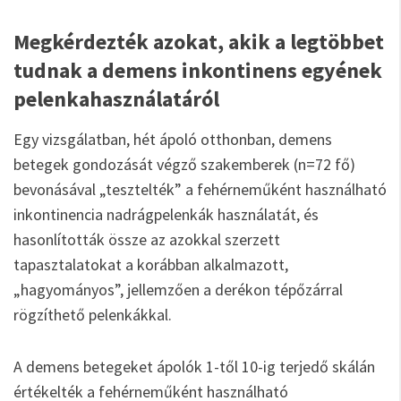
Megkérdezték azokat, akik a legtöbbet
tudnak a demens inkontinens egyének
pelenkahasználatáról
Egy vizsgálatban, hét ápoló otthonban, demens
betegek gondozását végző szakemberek (n=72 fő)
bevonásával „tesztelték” a fehérneműként használható
inkontinencia nadrágpelenkák használatát, és
hasonlították össze az azokkal szerzett
tapasztalatokat a korábban alkalmazott,
„hagyományos”, jellemzően a derékon tépőzárral
rögzíthető pelenkákkal.
A demens betegeket ápolók 1-től 10-ig terjedő skálán
értékelték a fehérneműként használható