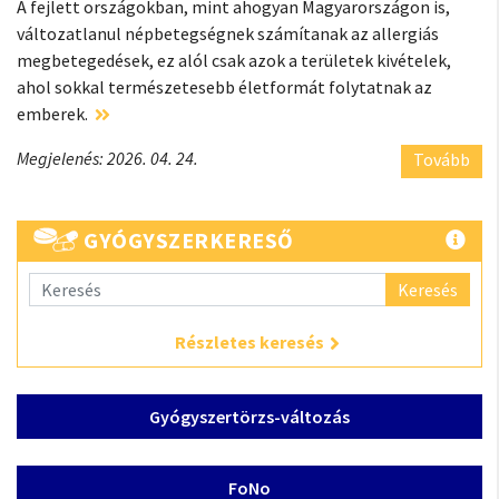
A fejlett országokban, mint ahogyan Magyarországon is,
változatlanul népbetegségnek számítanak az allergiás
megbetegedések, ez alól csak azok a területek kivételek,
ahol sokkal természetesebb életformát folytatnak az
emberek.
Megjelenés: 2026. 04. 24.
Tovább
GYÓGYSZERKERESŐ
Keresés
Részletes keresés
Gyógyszertörzs-változás
FoNo