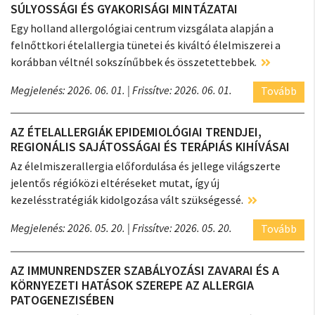
SÚLYOSSÁGI ÉS GYAKORISÁGI MINTÁZATAI
Egy holland allergológiai centrum vizsgálata alapján a
felnőttkori ételallergia tünetei és kiváltó élelmiszerei a
korábban véltnél sokszínűbbek és összetettebbek.
Megjelenés: 2026. 06. 01.
| Frissítve: 2026. 06. 01.
Tovább
AZ ÉTELALLERGIÁK EPIDEMIOLÓGIAI TRENDJEI,
REGIONÁLIS SAJÁTOSSÁGAI ÉS TERÁPIÁS KIHÍVÁSAI
Az élelmiszerallergia előfordulása és jellege világszerte
jelentős régióközi eltéréseket mutat, így új
kezelésstratégiák kidolgozása vált szükségessé.
Megjelenés: 2026. 05. 20.
| Frissítve: 2026. 05. 20.
Tovább
AZ IMMUNRENDSZER SZABÁLYOZÁSI ZAVARAI ÉS A
KÖRNYEZETI HATÁSOK SZEREPE AZ ALLERGIA
PATOGENEZISÉBEN