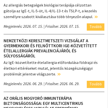
Az allergiás betegségek biológiai terápiája célzottan
gátolja az IgE-t, IL-5-öt, IL-4/IL-13-t és TSLP-t, a kezelés
személyre szabott kiválasztása több tényezőn alapul.
Megjelenés: 2026. 07. 15.
| Frissítve: 2026. 07. 15.
Tovább
NEMZETKÖZI KERESZTMETSZETI VIZSGÁLAT A
GYERMEKKORI ÉS FELNŐTTKORI IGE-KÖZVETÍTETT
ÉTELALLERGIÁK PREVALENCIÁJÁRÓL ÉS
SÚLYOSSÁGÁRÓL
Az IgE-közvetítette ételallergia előfordulása földrajzi és
életkori eltéréseket mutat, jelentős közegészségügyi
problémát jelentve világszerte.
Megjelenés: 2026. 06. 29.
| Frissítve: 2026. 06. 29.
Tovább
AZ ORÁLIS MOGYORÓ IMMUNTERÁPIA
BIZTONSÁGOSSÁGA: EGY MULTICENTRIKUS