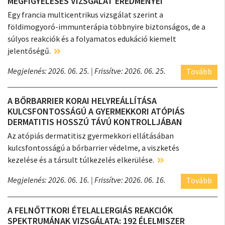
MEGFIGYELÉSES VIZSGÁLAT EREDMÉNYEI
Egy francia multicentrikus vizsgálat szerint a
földimogyoró-immunterápia többnyire biztonságos, de a
súlyos reakciók és a folyamatos edukáció kiemelt
jelentőségű.
Megjelenés: 2026. 06. 25.
| Frissítve: 2026. 06. 25.
Tovább
A BŐRBARRIER KORAI HELYREÁLLÍTÁSA
KULCSFONTOSSÁGÚ A GYERMEKKORI ATÓPIÁS
DERMATITIS HOSSZÚ TÁVÚ KONTROLLJÁBAN
Az atópiás dermatitisz gyermekkori ellátásában
kulcsfontosságú a bőrbarrier védelme, a viszketés
kezelése és a társult túlkezelés elkerülése.
Megjelenés: 2026. 06. 16.
| Frissítve: 2026. 06. 16.
Tovább
A FELNŐTTKORI ÉTELALLERGIÁS REAKCIÓK
SPEKTRUMÁNAK VIZSGÁLATA: 192 ÉLELMISZER