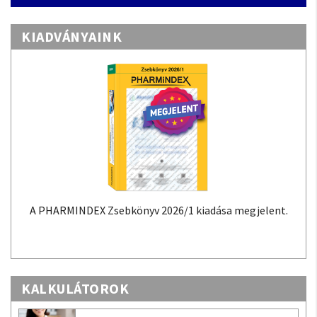
KIADVÁNYAINK
A PHARMINDEX Zsebkönyv 2026/1 kiadása megjelent.
KALKULÁTOROK