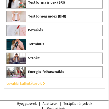
Testforma index (BRI)
Testtömeg index (BMI)
Peteérés
Terminus
Stroke
Energia-felhasználás
további kalkulátorok
Gyógyszerek
Adattárak
Terápiás irányelvek
Hírek, cikkek