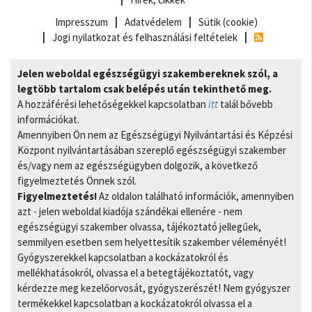
Impresszum
Adatvédelem
Sütik (cookie)
Jogi nyilatkozat és felhasználási feltételek
Jelen weboldal egészségügyi szakembereknek szól, a
legtöbb tartalom csak belépés után tekinthető meg.
A hozzáférési lehetőségekkel kapcsolatban
itt
talál bővebb
információkat.
Amennyiben Ön nem az Egészségügyi Nyilvántartási és Képzési
Központ nyilvántartásában szereplő egészségügyi szakember
és/vagy nem az egészségügyben dolgozik, a következő
figyelmeztetés Önnek szól.
Figyelmeztetés!
Az oldalon található információk, amennyiben
azt - jelen weboldal kiadója szándékai ellenére - nem
egészségügyi szakember olvassa, tájékoztató jellegűek,
semmilyen esetben sem helyettesítik szakember véleményét!
Gyógyszerekkel kapcsolatban a kockázatokról és
mellékhatásokról, olvassa el a betegtájékoztatót, vagy
kérdezze meg kezelőorvosát, gyógyszerészét! Nem gyógyszer
termékekkel kapcsolatban a kockázatokról olvassa el a