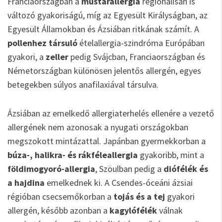
Franciaországban a
mustárallergia
regionálisan is
változó gyakoriságú, míg az Egyesült Királyságban, az
Egyesült Államokban és Ázsiában ritkának számít. A
pollenhez társuló
ételallergia-szindróma Európában
gyakori, a
zeller
pedig Svájcban, Franciaországban és
Németországban különösen jelentős allergén, egyes
betegekben súlyos anafilaxiával társulva.
Ázsiában az emelkedő allergiaterhelés ellenére a vezető
allergének nem azonosak a nyugati országokban
megszokott mintázattal. Japánban gyermekkorban a
búza-, halikra- és rákféleallergia
gyakoribb, mint a
földimogyoró-allergia
, Szöulban pedig a
diófélék és
a hajdina
emelkednek ki. A Csendes-óceáni ázsiai
régióban csecsemőkorban a
tojás és a tej
gyakori
allergén, később azonban a
kagylófélék
válnak