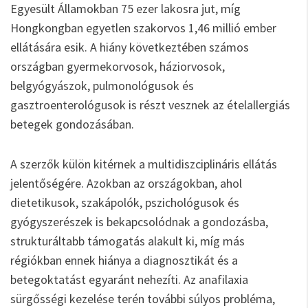
Egyesült Államokban 75 ezer lakosra jut, míg
Hongkongban egyetlen szakorvos 1,46 millió ember
ellátására esik. A hiány következtében számos
országban gyermekorvosok, háziorvosok,
belgyógyászok, pulmonológusok és
gasztroenterológusok is részt vesznek az ételallergiás
betegek gondozásában.
A szerzők külön kitérnek a multidiszciplináris ellátás
jelentőségére. Azokban az országokban, ahol
dietetikusok, szakápolók, pszichológusok és
gyógyszerészek is bekapcsolódnak a gondozásba,
strukturáltabb támogatás alakult ki, míg más
régiókban ennek hiánya a diagnosztikát és a
betegoktatást egyaránt nehezíti. Az anafilaxia
sürgősségi kezelése terén további súlyos probléma,