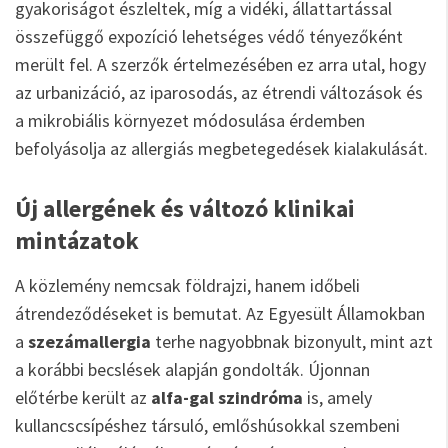
gyakoriságot észleltek, míg a vidéki, állattartással
összefüggő expozíció lehetséges védő tényezőként
merült fel. A szerzők értelmezésében ez arra utal, hogy
az urbanizáció, az iparosodás, az étrendi változások és
a mikrobiális környezet módosulása érdemben
befolyásolja az allergiás megbetegedések kialakulását.
Új allergének és változó klinikai
mintázatok
A közlemény nemcsak földrajzi, hanem időbeli
átrendeződéseket is bemutat. Az Egyesült Államokban
a
szezámallergia
terhe nagyobbnak bizonyult, mint azt
a korábbi becslések alapján gondolták. Újonnan
előtérbe került az
alfa-gal szindróma
is, amely
kullancscsípéshez társuló, emlőshúsokkal szembeni