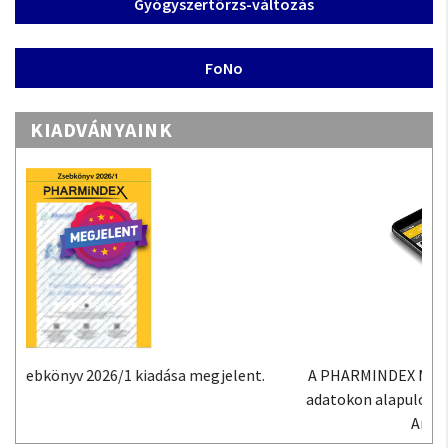
Gyógyszertörzs-változás
FoNo
KIADVÁNYAINK
A PHARMINDEX Mobil alkalmazás a PHARMINDEX
adatokon alapuló gyógyszer-információs tudástár
Androidra és iOS-re.