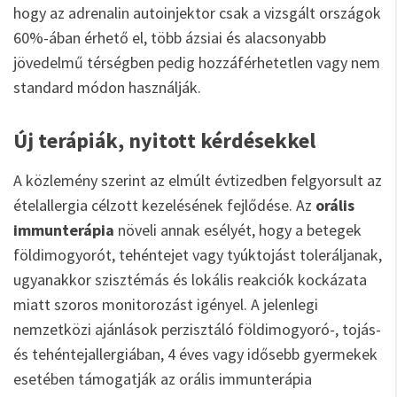
hogy az adrenalin autoinjektor csak a vizsgált országok
60%-ában érhető el, több ázsiai és alacsonyabb
jövedelmű térségben pedig hozzáférhetetlen vagy nem
standard módon használják.
Új terápiák, nyitott kérdésekkel
A közlemény szerint az elmúlt évtizedben felgyorsult az
ételallergia célzott kezelésének fejlődése. Az
orális
immunterápia
növeli annak esélyét, hogy a betegek
földimogyorót, tehéntejet vagy tyúktojást toleráljanak,
ugyanakkor szisztémás és lokális reakciók kockázata
miatt szoros monitorozást igényel. A jelenlegi
nemzetközi ajánlások perzisztáló földimogyoró-, tojás-
és tehéntejallergiában, 4 éves vagy idősebb gyermekek
esetében támogatják az orális immunterápia