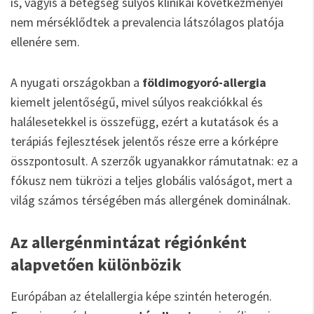
is, vagyis a betegség súlyos klinikai következményei
nem mérséklődtek a prevalencia látszólagos platója
ellenére sem.
A nyugati országokban a
földimogyoró-allergia
kiemelt jelentőségű, mivel súlyos reakciókkal és
halálesetekkel is összefügg, ezért a kutatások és a
terápiás fejlesztések jelentős része erre a kórképre
összpontosult. A szerzők ugyanakkor rámutatnak: ez a
fókusz nem tükrözi a teljes globális valóságot, mert a
világ számos térségében más allergének dominálnak.
Az allergénmintázat régiónként
alapvetően különbözik
Európában az ételallergia képe szintén heterogén.