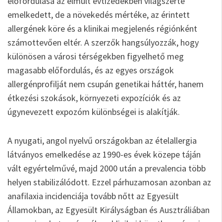
előfordulása az elmúlt évtizedekben világszerte
emelkedett, de a növekedés mértéke, az érintett
allergének köre és a klinikai megjelenés régiónként
számottevően eltér. A szerzők hangsúlyozzák, hogy
különösen a városi térségekben figyelhető meg
magasabb előfordulás, és az egyes országok
allergénprofilját nem csupán genetikai háttér, hanem
étkezési szokások, környezeti expozíciók és az
úgynevezett expozóm különbségei is alakítják.
A nyugati, angol nyelvű országokban az ételallergia
látványos emelkedése az 1990-es évek közepe táján
vált egyértelművé, majd 2000 után a prevalencia több
helyen stabilizálódott. Ezzel párhuzamosan azonban az
anafilaxia incidenciája tovább nőtt az Egyesült
Államokban, az Egyesült Királyságban és Ausztráliában