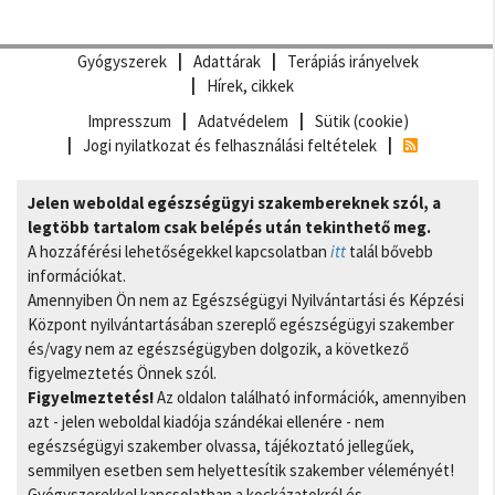
Gyógyszerek
Adattárak
Terápiás irányelvek
Hírek, cikkek
Impresszum
Adatvédelem
Sütik (cookie)
Jogi nyilatkozat és felhasználási feltételek
Jelen weboldal egészségügyi szakembereknek szól, a
legtöbb tartalom csak belépés után tekinthető meg.
A hozzáférési lehetőségekkel kapcsolatban
itt
talál bővebb
információkat.
Amennyiben Ön nem az Egészségügyi Nyilvántartási és Képzési
Központ nyilvántartásában szereplő egészségügyi szakember
és/vagy nem az egészségügyben dolgozik, a következő
figyelmeztetés Önnek szól.
Figyelmeztetés!
Az oldalon található információk, amennyiben
azt - jelen weboldal kiadója szándékai ellenére - nem
egészségügyi szakember olvassa, tájékoztató jellegűek,
semmilyen esetben sem helyettesítik szakember véleményét!
Gyógyszerekkel kapcsolatban a kockázatokról és