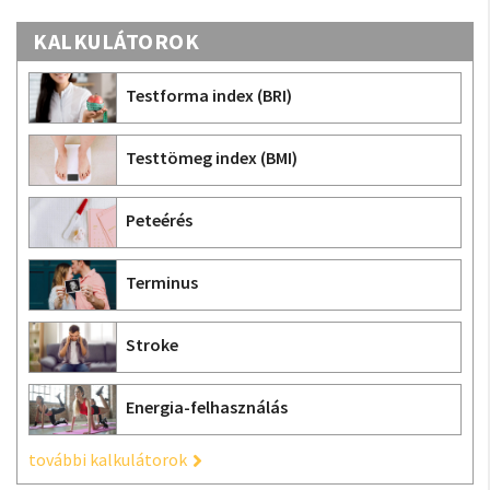
KALKULÁTOROK
Testforma index (BRI)
Testtömeg index (BMI)
Peteérés
Terminus
Stroke
Energia-felhasználás
további kalkulátorok