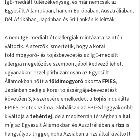
IgE-mediált túlérzékenység, és már nemcsak az
Egyesült Államokban, hanem Európában, Ausztráliában,
Dél-Afrikában, Japánban és Srí Lankán is leírták.
A nem IgE-mediált ételallergiák mintázata szintén
változik. A szerzők ismertetik, hogy a korai
földimogyoró- és tojásbevezetés az IgE-mediált
allergia megelőzése szempontjából kedvező lehet,
ugyanakkor ezzel párhuzamosan az Egyesült
Államokban nőtt a
földimogyoró
okozta
FPIES
,
Japánban pedig a korai tojássárgája-bevezetést
követően 3,5-szeresére emelkedett a
tojás
indukálta
FPIES-esetek száma. Globálisan az FPIES leggyakoribb
kiváltója a
tehéntej
, de a mediterrán térségben a
hal
,
míg az Egyesült Államokban és Ausztráliában a
rizs
is
hangsúlyos trigger, noha Ázsiában a rizs által kiváltott