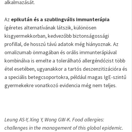
alkalmazását.
Az
epikután és a szublingvális immunterápia
ígéretes alternatívának látszik, különösen
kisgyermekkorban, kedvezőbb biztonságossági
profillal, de hosszú távú adatok még hiányoznak. Az
omalizumab önmagában és orális immunterápiával
kombinálva is emelte a tolerálható allergéndózist több
étel esetében, ugyanakkor a tartós deszenzitizációra és
a speciális betegcsoportokra, például magas IgE-szintű
gyermekekre vonatkozó evidencia még nem teljes.
Leung AS-Y, Xing Y, Wong GW-K. Food allergies:
challenges in the management of this global epidemic.