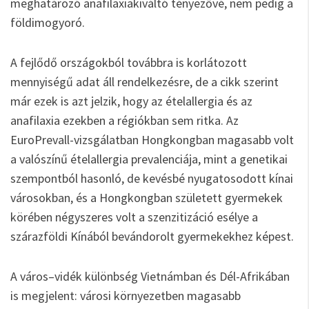
meghatározó anafilaxiakiváltó tényezővé, nem pedig a
földimogyoró.
A fejlődő országokból továbbra is korlátozott
mennyiségű adat áll rendelkezésre, de a cikk szerint
már ezek is azt jelzik, hogy az ételallergia és az
anafilaxia ezekben a régiókban sem ritka. Az
EuroPrevall-vizsgálatban Hongkongban magasabb volt
a valószínű ételallergia prevalenciája, mint a genetikai
szempontból hasonló, de kevésbé nyugatosodott kínai
városokban, és a Hongkongban született gyermekek
körében négyszeres volt a szenzitizáció esélye a
szárazföldi Kínából bevándorolt gyermekekhez képest.
A város–vidék különbség Vietnámban és Dél-Afrikában
is megjelent: városi környezetben magasabb