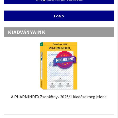
FoNo
KIADVÁNYAINK
PHARMINDEX Zsebkönyv 2026/1 kiadása megjelent.
A PHARM
adatokon