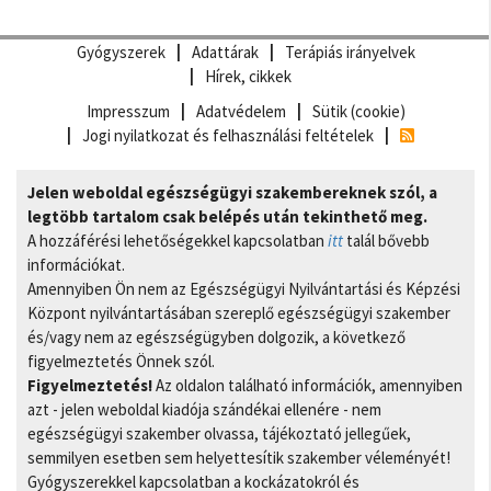
Gyógyszerek
Adattárak
Terápiás irányelvek
Hírek, cikkek
Impresszum
Adatvédelem
Sütik (cookie)
Jogi nyilatkozat és felhasználási feltételek
Jelen weboldal egészségügyi szakembereknek szól, a
legtöbb tartalom csak belépés után tekinthető meg.
A hozzáférési lehetőségekkel kapcsolatban
itt
talál bővebb
információkat.
Amennyiben Ön nem az Egészségügyi Nyilvántartási és Képzési
Központ nyilvántartásában szereplő egészségügyi szakember
és/vagy nem az egészségügyben dolgozik, a következő
figyelmeztetés Önnek szól.
Figyelmeztetés!
Az oldalon található információk, amennyiben
azt - jelen weboldal kiadója szándékai ellenére - nem
egészségügyi szakember olvassa, tájékoztató jellegűek,
semmilyen esetben sem helyettesítik szakember véleményét!
Gyógyszerekkel kapcsolatban a kockázatokról és