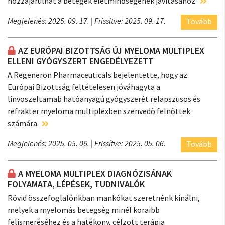
hozzájárulhat a betegek életminőségének javításához.
Megjelenés: 2025. 09. 17.
| Frissítve: 2025. 09. 17.
Tovább
AZ EURÓPAI BIZOTTSÁG ÚJ MYELOMA MULTIPLEX
ELLENI GYÓGYSZERT ENGEDÉLYEZETT
A Regeneron Pharmaceuticals bejelentette, hogy az
Európai Bizottság feltételesen jóváhagyta a
linvoszeltamab hatóanyagú gyógyszerét relapszusos és
refrakter myeloma multiplexben szenvedő felnőttek
számára.
Megjelenés: 2025. 05. 06.
| Frissítve: 2025. 05. 06.
Tovább
A MYELOMA MULTIPLEX DIAGNÓZISÁNAK
FOLYAMATA, LÉPÉSEK, TUDNIVALÓK
Rövid összefoglalónkban mankókat szeretnénk kínálni,
melyek a myelomás betegség minél koraibb
felismeréséhez és a hatékony, célzott terápia