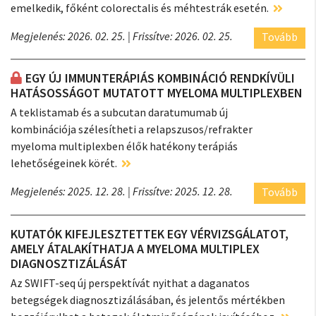
emelkedik, főként colorectalis és méhtestrák esetén.
Megjelenés: 2026. 02. 25.
| Frissítve: 2026. 02. 25.
Tovább
EGY ÚJ IMMUNTERÁPIÁS KOMBINÁCIÓ RENDKÍVÜLI
HATÁSOSSÁGOT MUTATOTT MYELOMA MULTIPLEXBEN
A teklistamab és a subcutan daratumumab új
kombinációja szélesítheti a relapszusos/refrakter
myeloma multiplexben élők hatékony terápiás
lehetőségeinek körét.
Megjelenés: 2025. 12. 28.
| Frissítve: 2025. 12. 28.
Tovább
KUTATÓK KIFEJLESZTETTEK EGY VÉRVIZSGÁLATOT,
AMELY ÁTALAKÍTHATJA A MYELOMA MULTIPLEX
DIAGNOSZTIZÁLÁSÁT
Az SWIFT-seq új perspektívát nyithat a daganatos
betegségek diagnosztizálásában, és jelentős mértékben