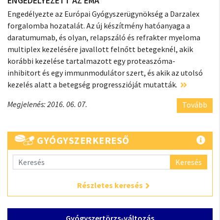
ENGEDÉLYEZETT AZ EMA
Engedélyezte az Európai Gyógyszerügynökség a Darzalex
forgalomba hozatalát. Az új készítmény hatóanyaga a
daratumumab, és olyan, relapszáló és refrakter myeloma
multiplex kezelésére javallott felnőtt betegeknél, akik
korábbi kezelése tartalmazott egy proteaszóma-
inhibitort és egy immunmodulátor szert, és akik az utolsó
kezelés alatt a betegség progresszióját mutatták.
Megjelenés: 2016. 06. 07.
Tovább
GYÓGYSZERKERESŐ
Keresés
Részletes keresés
Gyógyszertörzs-változás