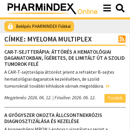
Belépés PHARMINDEX Fiókkal
CÍMKE: MYELOMA MULTIPLEX
CAR-T-SEJTTERÁPIA: ÁTTÖRÉS A HEMATOLÓGIAI
DAGANATOKBAN, ÍGÉRETES, DE LIMITÁLT ÚT A SZOLID
TUMOROK FELÉ
A CAR-T-sejtterápia áttörést jelent a refrakter B-sejtes
hematológiai daganatok kezelésében, de szolid
tumoroknál további kihívások várnak megoldásra.
Megjelenés: 2026. 06. 12.
| Frissítve: 2026. 06. 12.
Tovább
A GYÓGYSZER OKOZTA ÁLLCSONTNEKRÓZIS
DIAGNOSZTIZÁLÁSA ÉS KEZELÉSE
A koppenhágai MRONJ-kohorsz vizsgálata szerint a