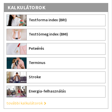
KALKULÁTOROK
Testforma index (BRI)
Testtömeg index (BMI)
Peteérés
Terminus
Stroke
Energia-felhasználás
további kalkulátorok