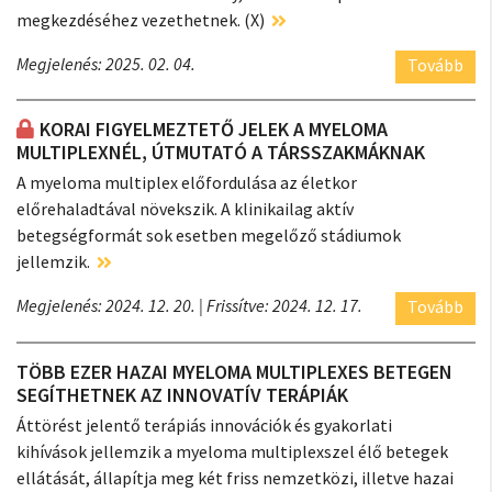
megkezdéséhez vezethetnek. (X)
Megjelenés: 2025. 02. 04.
Tovább
KORAI FIGYELMEZTETŐ JELEK A MYELOMA
MULTIPLEXNÉL, ÚTMUTATÓ A TÁRSSZAKMÁKNAK
A myeloma multiplex előfordulása az életkor
előrehaladtával növekszik. A klinikailag aktív
betegségformát sok esetben megelőző stádiumok
jellemzik.
Megjelenés: 2024. 12. 20.
| Frissítve: 2024. 12. 17.
Tovább
TÖBB EZER HAZAI MYELOMA MULTIPLEXES BETEGEN
SEGÍTHETNEK AZ INNOVATÍV TERÁPIÁK
Áttörést jelentő terápiás innovációk és gyakorlati
kihívások jellemzik a myeloma multiplexszel élő betegek
ellátását, állapítja meg két friss nemzetközi, illetve hazai