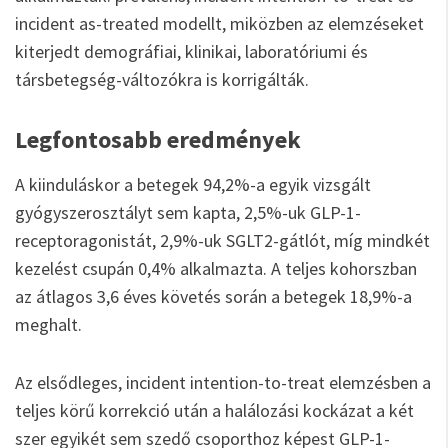
incident as-treated modellt, miközben az elemzéseket
kiterjedt demográfiai, klinikai, laboratóriumi és
társbetegség-változókra is korrigálták.
Legfontosabb eredmények
A kiinduláskor a betegek 94,2%-a egyik vizsgált
gyógyszerosztályt sem kapta, 2,5%-uk GLP-1-
receptoragonistát, 2,9%-uk SGLT2-gátlót, míg mindkét
kezelést csupán 0,4% alkalmazta. A teljes kohorszban
az átlagos 3,6 éves követés során a betegek 18,9%-a
meghalt.
Az elsődleges, incident intention-to-treat elemzésben a
teljes körű korrekció után a halálozási kockázat a két
szer egyikét sem szedő csoporthoz képest GLP-1-