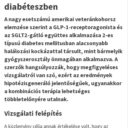
diabéteszben
A nagy esetszámú amerikai veteránkohorsz
elemzése szerint a GLP-1-receptoragonista és
az SGLT2-gátló együttes alkalmazása 2-es
típusú diabetes mellitusban alacsonyabb
halálozási kockázattal társult, mint bármelyik
gyógyszerosztály önmagában alkalmazva. A
szerzők hangsúlyozzák, hogy megfigyeléses
vizsgálatról van szó, ezért az eredmények
hipotézisgeneráló jelentőségűek, ugyanakkor
a kombinációs terápia lehetséges
többletelőnyére utalnak.
Vizsgálati felépítés
A közlemény célja annak értékelése volt, hogy az