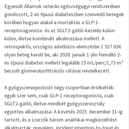
Egyesült Államok veterán egészségügyi rendszerében
gondozott, 2-es típusú diabéteszben szenvedő betegek
körében hogyan alakul a mortalitás a GLP-1-
receptoragonista- és az SGLT2-gátló-kezelés külön-
külön, illetve kombinált alkalmazása mellett. A
retrospektív, országos adatbázis-elemzésbe 1 527 036
olyan beteg került be, aki 2020. január 1-jén fennálló 2-
es típusú diabetes mellett legalább 15 mL/perc/1,73 m²
becsült glomerulusfiltrációs rátával rendelkezett.
A gyógyszerexpozíciót négy csoportban értékelték:
egyik szer sem, csak GLP-1-receptoragonista, csak
SGLT2-gátló, illetve mindkét gyógyszerosztály
együttes alkalmazása. A követés 2023. december 31-ig
tartott, és a szerzők három analitikai megközelítést
alkalmaztak: prevalens, incident intention-to-treat és