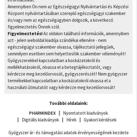
Amennyiben Ön nem az Egészségügyi Nyilvántartási és Képzési
Központ nyilvántartásában szereplő egészségügyi szakember
és/vagy nem az egészségügyben dolgozik, a következő
figyelmeztetés Önnek szól.
Figyelmeztetés!
Az oldalon található információk, amennyiben
azt - jelen weboldal kiadója szándékai ellenére - nem
egészségügyi szakember olvassa, tájékoztató jellegűek,
semmilyen esetben sem helyettesítik szakember véleményét!
Gyógyszerekkel kapcsolatban a kockázatokról és
mellékhatásokról, olvassa el a betegtájékoztatót, vagy
kérdezze meg kezelőorvosát, gyógyszerészét! Nem gyógyszer
termékekkel kapcsolatban a kockázatokról olvassa el a
használati útmutatót vagy kérdezze meg kezelőorvosát!
További oldalaink:
PHARMINDEX
Nyomtatott kiadványok
Digitális kiadványok
Hírek
Gyakori kérdések
Gyógyszer ár- és támogatási adatok érvényességének kezdete