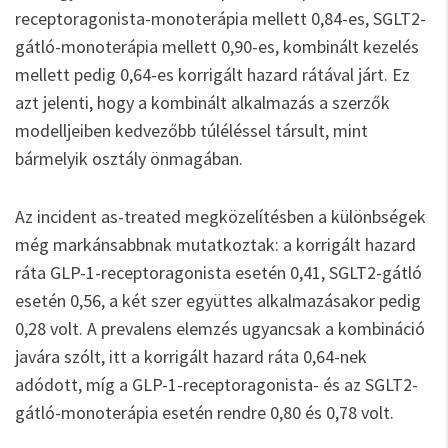
receptoragonista-monoterápia mellett 0,84-es, SGLT2-
gátló-monoterápia mellett 0,90-es, kombinált kezelés
mellett pedig 0,64-es korrigált hazard rátával járt. Ez
azt jelenti, hogy a kombinált alkalmazás a szerzők
modelljeiben kedvezőbb túléléssel társult, mint
bármelyik osztály önmagában.
Az incident as-treated megközelítésben a különbségek
még markánsabbnak mutatkoztak: a korrigált hazard
ráta GLP-1-receptoragonista esetén 0,41, SGLT2-gátló
esetén 0,56, a két szer együttes alkalmazásakor pedig
0,28 volt. A prevalens elemzés ugyancsak a kombináció
javára szólt, itt a korrigált hazard ráta 0,64-nek
adódott, míg a GLP-1-receptoragonista- és az SGLT2-
gátló-monoterápia esetén rendre 0,80 és 0,78 volt.