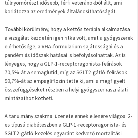
túlnyomórészt idősebb, férfi veteránokból állt, ami
korlátozza az eredmények általánosíthatóságát.
További körülmény, hogy a kettős terápia alkalmazása
a vizsgálat kezdetén igen ritka volt, amit a gyógyszerek
elérhetősége, a VHA-formularium sajátosságai és a
pandémiás időszak hatásai is befolyásolhattak. Az is
lényeges, hogy a GLP-1-receptoragonista-felírások
70,5%-át a semaglutid, míg az SGLT2-gátló-felírások
99,7%-át az empagliflozin tette ki, ami a megfigyelt
összefüggéseket részben a helyi gyógyszerhasználati
mintázathoz kötheti.
A tanulmány szakmai üzenete ennek ellenére világos: 2-
es típusú diabéteszben a GLP-1-receptoragonista- és
SGLT2-gátló-kezelés egyaránt kedvező mortalitási