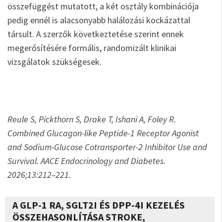
összefüggést mutatott, a két osztály kombinációja
pedig ennél is alacsonyabb halálozási kockázattal
társult. A szerzők következtetése szerint ennek
megerősítésére formális, randomizált klinikai
vizsgálatok szükségesek.
Reule S, Pickthorn S, Drake T, Ishani A, Foley R.
Combined Glucagon-like Peptide-1 Receptor Agonist
and Sodium-Glucose Cotransporter-2 Inhibitor Use and
Survival. AACE Endocrinology and Diabetes.
2026;13:212–221.
A GLP-1 RA, SGLT2I ÉS DPP-4I KEZELÉS
ÖSSZEHASONLÍTÁSA STROKE,