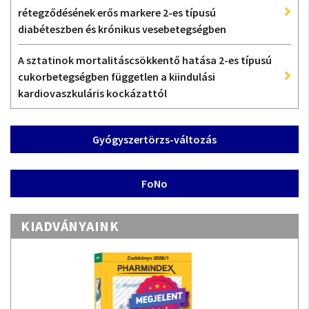
rétegződésének erős markere 2-es típusú
diabéteszben és krónikus vesebetegségben
A sztatinok mortalitáscsökkentő hatása 2-es típusú
cukorbetegségben független a kiindulási
kardiovaszkuláris kockázattól
Gyógyszertörzs-változás
FoNo
KIADVÁNYAINK