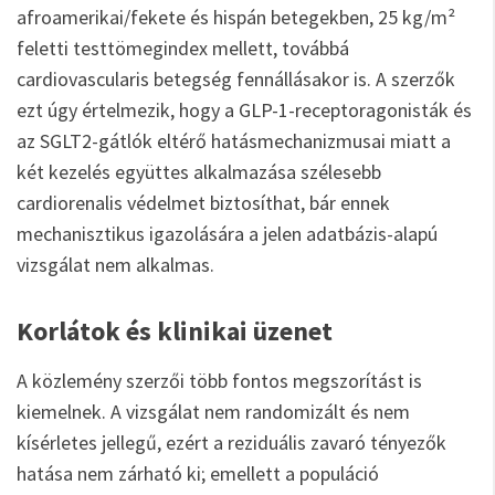
afroamerikai/fekete és hispán betegekben, 25 kg/m²
feletti testtömegindex mellett, továbbá
cardiovascularis betegség fennállásakor is. A szerzők
ezt úgy értelmezik, hogy a GLP-1-receptoragonisták és
az SGLT2-gátlók eltérő hatásmechanizmusai miatt a
két kezelés együttes alkalmazása szélesebb
cardiorenalis védelmet biztosíthat, bár ennek
mechanisztikus igazolására a jelen adatbázis-alapú
vizsgálat nem alkalmas.
Korlátok és klinikai üzenet
A közlemény szerzői több fontos megszorítást is
kiemelnek. A vizsgálat nem randomizált és nem
kísérletes jellegű, ezért a reziduális zavaró tényezők
hatása nem zárható ki; emellett a populáció