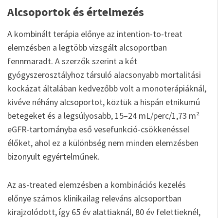
Alcsoportok és értelmezés
A kombinált terápia előnye az intention-to-treat
elemzésben a legtöbb vizsgált alcsoportban
fennmaradt. A szerzők szerint a két
gyógyszerosztályhoz társuló alacsonyabb mortalitási
kockázat általában kedvezőbb volt a monoterápiáknál,
kivéve néhány alcsoportot, köztük a hispán etnikumú
betegeket és a legsúlyosabb, 15–24 mL/perc/1,73 m²
eGFR-tartományba eső vesefunkció-csökkenéssel
élőket, ahol ez a különbség nem minden elemzésben
bizonyult egyértelműnek.
Az as-treated elemzésben a kombinációs kezelés
előnye számos klinikailag releváns alcsoportban
kirajzolódott, így 65 év alattiaknál, 80 év felettieknél,