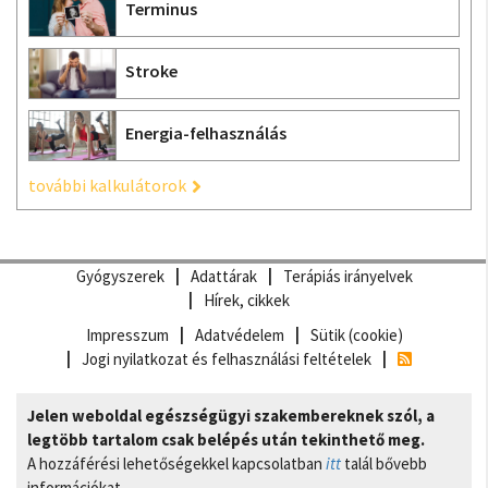
Terminus
Stroke
Energia-felhasználás
további kalkulátorok
Gyógyszerek
Adattárak
Terápiás irányelvek
Hírek, cikkek
Impresszum
Adatvédelem
Sütik (cookie)
Jogi nyilatkozat és felhasználási feltételek
Jelen weboldal egészségügyi szakembereknek szól, a
legtöbb tartalom csak belépés után tekinthető meg.
A hozzáférési lehetőségekkel kapcsolatban
itt
talál bővebb
információkat.