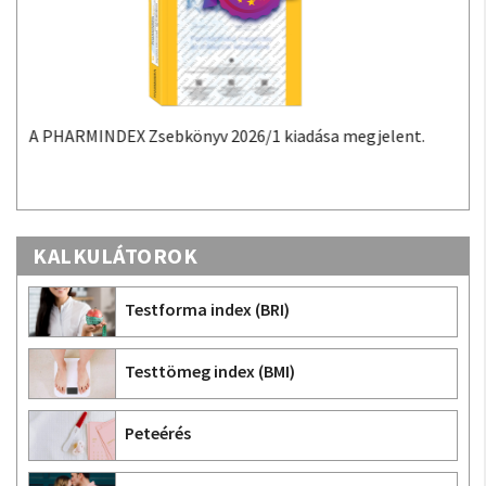
t.
A PHARMINDEX Mobil alkalmazás a PHARMINDEX
adatokon alapuló gyógyszer-információs tudástár
Androidra és iOS-re.
KALKULÁTOROK
Testforma index (BRI)
Testtömeg index (BMI)
Peteérés