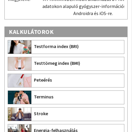
adatokon alapuló gyógyszer-információs tudástár
Androidra és iOS-re.
KALKULÁTOROK
Testforma index (BRI)
Testtömeg index (BMI)
Peteérés
Terminus
Stroke
Energia-felhasználás