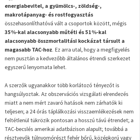
energiabevitel, a gyümölcs-, zöldség-,
makrotápanyag- és rostfogyasztás
összehasonlíthatóvá vált a csoportok között, mégis
35%-kal alacsonyabb műtéti és 51%-kal
alacsonyabb összmortalitási kockázat társult a
magasabb TAC-hoz
. Ez arra utal, hogy a megfigyelés
nem pusztán a kedvezőbb általános étrendi szerkezet
egyszerű lenyomata lehet.
A szerzők ugyanakkor több korlátozó tényezőt is
hangsúlyoztak. Az obszervációs vizsgálati elrendezés
miatt a nem mért zavaró hatások nem zárhatók ki
teljesen; a 24 órás táplálkozási visszaemlékezések nem
feltétlenül tükrözik pontosan a hosszú távú étrendet; a
TAC-becslés amerikai adatbázison alapult; továbbá a
résztvevők túlnyomórészt fehér bőrű, középkorú vagy