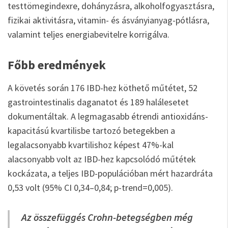
testtömegindexre, dohányzásra, alkoholfogyasztásra,
fizikai aktivitásra, vitamin- és ásványianyag-pótlásra,
valamint teljes energiabevitelre korrigálva.
Főbb eredmények
A követés során 176 IBD-hez köthető műtétet, 52
gastrointestinalis daganatot és 189 halálesetet
dokumentáltak. A legmagasabb étrendi antioxidáns-
kapacitású kvartilisbe tartozó betegekben a
legalacsonyabb kvartilishoz képest 47%-kal
alacsonyabb volt az IBD-hez kapcsolódó műtétek
kockázata, a teljes IBD-populációban mért hazardráta
0,53 volt (95% CI 0,34–0,84; p-trend=0,005).
Az összefüggés Crohn-betegségben még