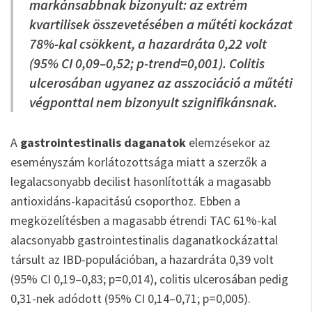
markánsabbnak bizonyult: az extrém
kvartilisek összevetésében a műtéti kockázat
78%-kal csökkent, a hazardráta 0,22 volt
(95% CI 0,09–0,52; p-trend=0,001). Colitis
ulcerosában ugyanez az asszociáció a műtéti
végponttal nem bizonyult szignifikánsnak.
A
gastrointestinalis daganatok
elemzésekor az
eseményszám korlátozottsága miatt a szerzők a
legalacsonyabb decilist hasonlították a magasabb
antioxidáns-kapacitású csoporthoz. Ebben a
megközelítésben a magasabb étrendi TAC 61%-kal
alacsonyabb gastrointestinalis daganatkockázattal
társult az IBD-populációban, a hazardráta 0,39 volt
(95% CI 0,19–0,83; p=0,014), colitis ulcerosában pedig
0,31-nek adódott (95% CI 0,14–0,71; p=0,005).