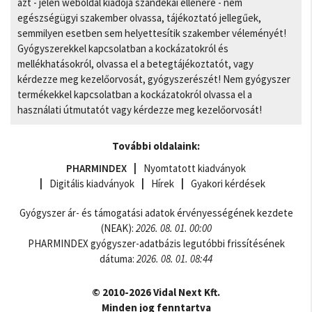
azt - jelen weboldal kiadója szándékai ellenére - nem
egészségügyi szakember olvassa, tájékoztató jellegűek,
semmilyen esetben sem helyettesítik szakember véleményét!
Gyógyszerekkel kapcsolatban a kockázatokról és
mellékhatásokról, olvassa el a betegtájékoztatót, vagy
kérdezze meg kezelőorvosát, gyógyszerészét! Nem gyógyszer
termékekkel kapcsolatban a kockázatokról olvassa el a
használati útmutatót vagy kérdezze meg kezelőorvosát!
További oldalaink:
PHARMINDEX
Nyomtatott kiadványok
Digitális kiadványok
Hírek
Gyakori kérdések
Gyógyszer ár- és támogatási adatok érvényességének kezdete
(NEAK):
2026. 08. 01. 00:00
PHARMINDEX gyógyszer-adatbázis legutóbbi frissítésének
dátuma:
2026. 08. 01. 08:44
© 2010-2026 Vidal Next Kft.
Minden jog fenntartva