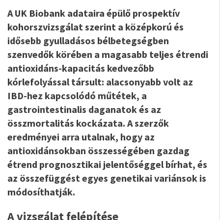
A UK Biobank adataira épülő prospektív
kohorszvizsgálat szerint a középkorú és
idősebb gyulladásos bélbetegségben
szenvedők körében a magasabb teljes étrendi
antioxidáns-kapacitás kedvezőbb
kórlefolyással társult: alacsonyabb volt az
IBD-hez kapcsolódó műtétek, a
gastrointestinalis daganatok és az
összmortalitás kockázata. A szerzők
eredményei arra utalnak, hogy az
antioxidánsokban összességében gazdag
étrend prognosztikai jelentőséggel bírhat, és
az összefüggést egyes genetikai variánsok is
módosíthatják.
A vizsgálat felépítése