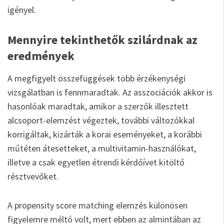
igényel.
Mennyire tekinthetők szilárdnak az
eredmények
A megfigyelt összefüggések több érzékenységi
vizsgálatban is fennmaradtak. Az asszociációk akkor is
hasonlóak maradtak, amikor a szerzők illesztett
alcsoport-elemzést végeztek, további változókkal
korrigáltak, kizárták a korai eseményeket, a korábbi
műtéten átesetteket, a multivitamin-használókat,
illetve a csak egyetlen étrendi kérdőívet kitöltő
résztvevőket.
A propensity score matching elemzés különösen
figyelemre méltó volt, mert ebben az almintában az