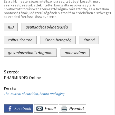
Ez a cikk mesterséges intelligencia segítségével készült, majd
szerkesztőségünk áttekintette, korrigálta és jóváhagyta. A
hivatkozott forrásokat szerkesztőségünk választotta, és a tartalom
pontosságának, időszerűségének biztosítása érdekében a szöveget
az eredeti forrással összevetette.
IBD
gyulladásos bélbetegség
colitis ulcerosa
Crohn-betegség
étrend
gastrointestinalis daganat
antioxodáns
Szerző:
PHARMINDEX Online
Forrás:
The Journal of nutrition, health and aging
Facebook
E-mail
Nyomtat