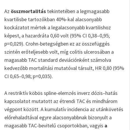
Az
összmortalitás
tekintetében a legmagasabb
kvartilisbe tartozókban 40%-kal alacsonyabb
kockázatot mértek a legalacsonyabb kvartilishoz
képest, a hazardráta 0,60 volt (95% CI 0,38–0,95;
p=0,029). Crohn-betegségben ez az összefüggés
szintén erőteljesebb volt, míg colitis ulcerosában a
magasabb TAC standard deviációnként számolva
kedvezőbb mortalitási mutatóval társult, HR 0,80 (95%
CI 0,65–0,98; p=0,035).
A restriktív köbös spline-elemzés inverz dózis–hatás
kapcsolatot mutatott az étrendi TAC és mindhárom
végpont között. A kumulatív incidencia az utánkövetés
előrehaladtával egyre alacsonyabbnak bizonyult a
magasabb TAC-bevitelű csoportokban, vagyis
a