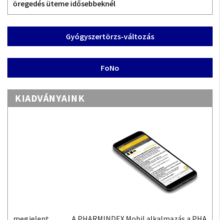
öregedés üteme idősebbeknél
Gyógyszertörzs-változás
FoNo
KIADVÁNYAINK
A PHARMINDEX Mobil alkalmazás a PHARMINDEX