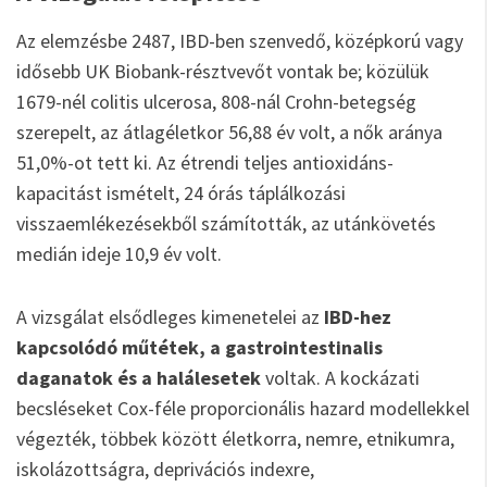
Az elemzésbe 2487, IBD-ben szenvedő, középkorú vagy
idősebb UK Biobank-résztvevőt vontak be; közülük
1679-nél colitis ulcerosa, 808-nál Crohn-betegség
szerepelt, az átlagéletkor 56,88 év volt, a nők aránya
51,0%-ot tett ki. Az étrendi teljes antioxidáns-
kapacitást ismételt, 24 órás táplálkozási
visszaemlékezésekből számították, az utánkövetés
medián ideje 10,9 év volt.
A vizsgálat elsődleges kimenetelei az
IBD-hez
kapcsolódó műtétek, a gastrointestinalis
daganatok és a halálesetek
voltak. A kockázati
becsléseket Cox-féle proporcionális hazard modellekkel
végezték, többek között életkorra, nemre, etnikumra,
iskolázottságra, deprivációs indexre,