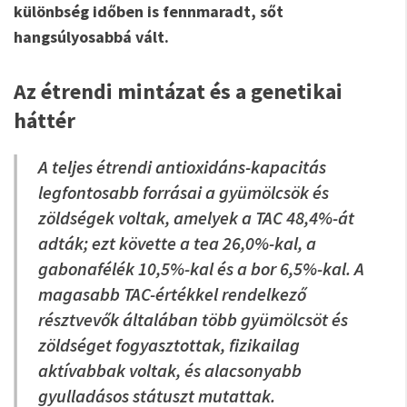
különbség időben is fennmaradt, sőt
hangsúlyosabbá vált.
Az étrendi mintázat és a genetikai
háttér
A teljes étrendi antioxidáns-kapacitás
legfontosabb forrásai a gyümölcsök és
zöldségek voltak, amelyek a TAC 48,4%-át
adták; ezt követte a tea 26,0%-kal, a
gabonafélék 10,5%-kal és a bor 6,5%-kal. A
magasabb TAC-értékkel rendelkező
résztvevők általában több gyümölcsöt és
zöldséget fogyasztottak, fizikailag
aktívabbak voltak, és alacsonyabb
gyulladásos státuszt mutattak.